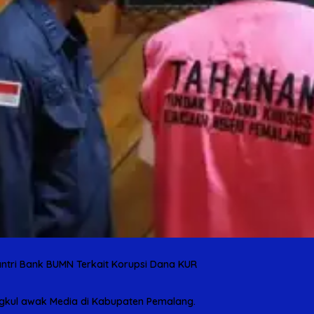
ntri Bank BUMN Terkait Korupsi Dana KUR
gkul awak Media di Kabupaten Pemalang.