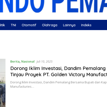
itik
TNI
Otomotif
Olahraga
Lainnya
Indeks
ahatan
Nissan
Bulutangkis
DKI Jakarta
Gerindra
Berita
,
Nasional
Juli 10, 2025
Dorong Iklim Investasi, Dandim Pemalang
Tinjau Proyek PT. Golden Victory Manufact
Dorong Iklim Investasi, Dandim Pemalang Bersama Bupati dan Kapo
Manufacturies…