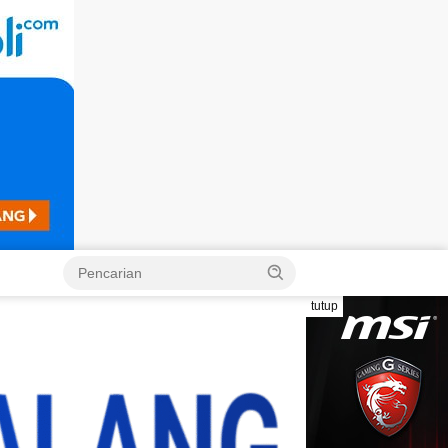
Langsung
ke
konten
tutup