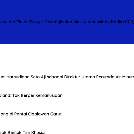
usuma Tinjau Proyek Strategis dan Aksi Kemanusiaan Kodim 071
i Harsudiono Seto Aji sebagai Direktur Utama Perumda Air Minu
and: Tak Berperikemanusiaan!
ang di Pantai Cipalawah Garut
esak Bentuk Tim Khusus