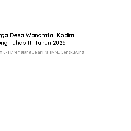
rga Desa Wanarata, Kodim
g Tahap III Tahun 2025
im 0711/Pemalang Gelar Pra TMMD Sengkuyung