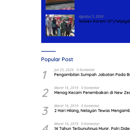
Agustus 5, 2026
Wasev Korem 071/Wijayak
Popular Post
1
Juli 25, 2026
0 Komentar
Pengambilan Sumpah Jabatan Pada Bud
2
Maret 16, 2019
0 Komentar
Menag Kecam Penembakan di New Zeal
3
Maret 16, 2019
0 Komentar
2 Hari Hilang, Nelayan Tewas Mengamb
4
Maret 16, 2019
0 Komentar
14 Tahun Terbunuhnya Munir, Polri Did