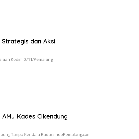
Strategis dan Aksi
usiaan Kodim 0711/Pemalang
n AMJ Kades Cikendung
ampung Tanpa Kendala RadarsindoPemalang.com –