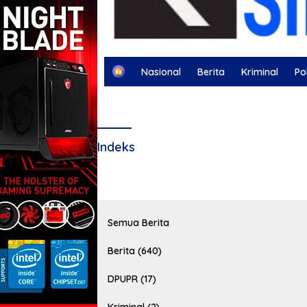
H
Nasional
Berita
Kriminal
Pol
o
m
Berita Otomotif
Berita Olahraga
Kej
e
Indeks
Semua Berita
Berita (640)
DPUPR (17)