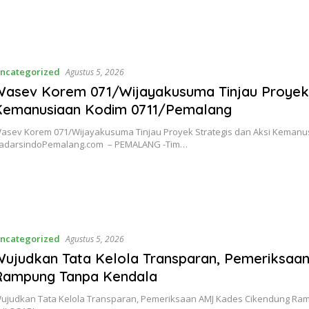
ncategorized
Agustus 5, 2026
Wasev Korem 071/Wijayakusuma Tinjau Proyek 
Kemanusiaan Kodim 0711/Pemalang
asev Korem 071/Wijayakusuma Tinjau Proyek Strategis dan Aksi Keman
adarsindoPemalang.com – PEMALANG -Tim…
ncategorized
Agustus 5, 2026
Wujudkan Tata Kelola Transparan, Pemeriksaa
Rampung Tanpa Kendala
ujudkan Tata Kelola Transparan, Pemeriksaan AMJ Kades Cikendung R