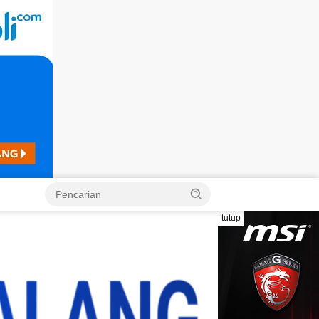
Langsung
ke
konten
tutup