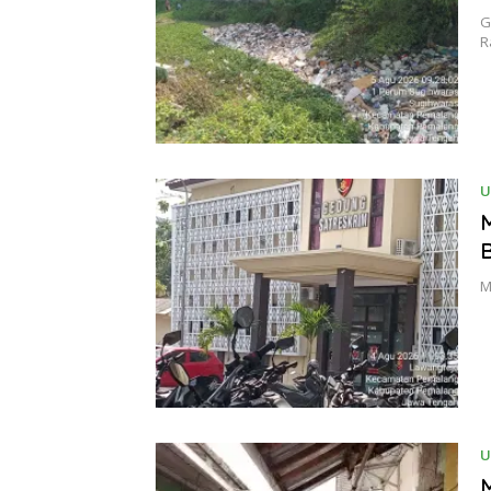
G
R
U
B
M
U