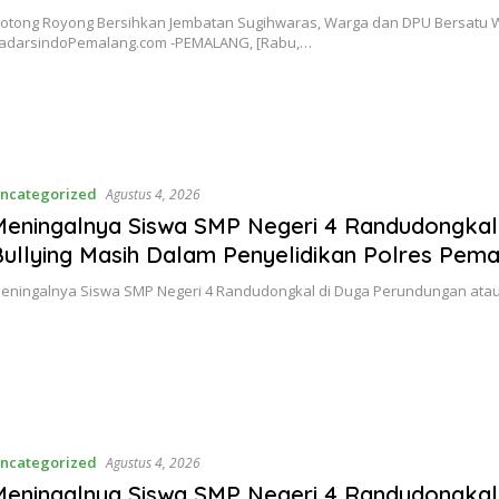
otong Royong Bersihkan Jembatan Sugihwaras, Warga dan DPU Bersatu Wu
adarsindoPemalang.com -PEMALANG, [Rabu,…
ncategorized
Agustus 4, 2026
Meningalnya Siswa SMP Negeri 4 Randudongkal
ullying Masih Dalam Penyelidikan Polres Pem
eningalnya Siswa SMP Negeri 4 Randudongkal di Duga Perundungan atau 
ncategorized
Agustus 4, 2026
Meningalnya Siswa SMP Negeri 4 Randudongkal