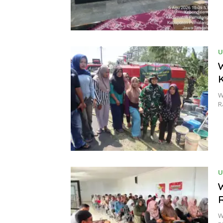
U
W
R
U
W