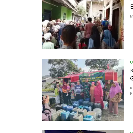
B
M
U
K
R