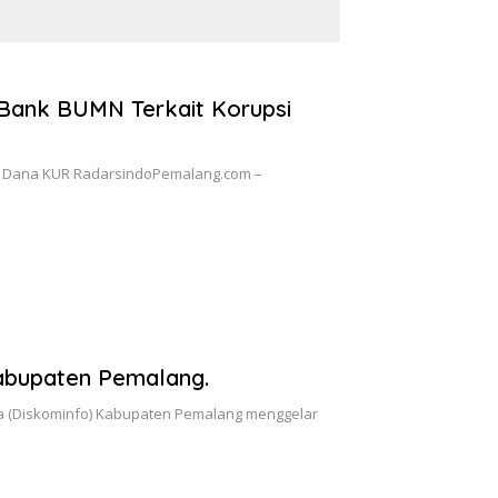
 Bank BUMN Terkait Korupsi
i Dana KUR ​RadarsindoPemalang.com –
abupaten Pemalang.
a (Diskominfo) Kabupaten Pemalang menggelar