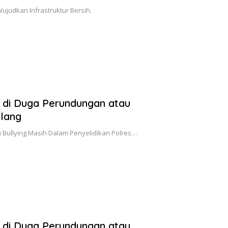
judkan Infrastruktur Bersih.
 di Duga Perundungan atau
alang
Bullying Masih Dalam Penyelidikan Polres…
 di Duga Perundungan atau