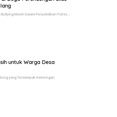
alang
Bullying Masih Dalam Penyelidikan Polres…
rsih untuk Warga Desa
mbong yang Terdampak Kekeringan