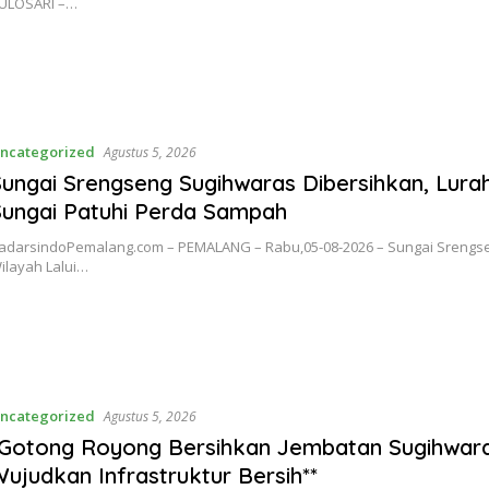
ULOSARI –…
ncategorized
Agustus 5, 2026
ungai Srengseng Sugihwaras Dibersihkan, Lura
Sungai Patuhi Perda Sampah
adarsindoPemalang.com – PEMALANG – Rabu,05-08-2026 – Sungai Srengse
ilayah Lalui…
ncategorized
Agustus 5, 2026
*Gotong Royong Bersihkan Jembatan Sugihwar
ujudkan Infrastruktur Bersih**