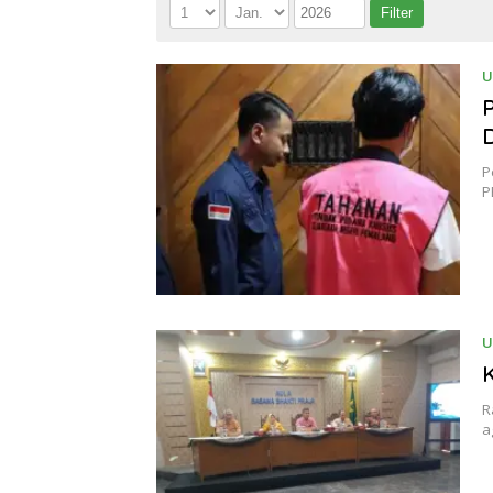
U
P
P
P
U
R
a