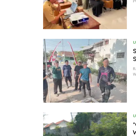
P
U
S
R
W
U
W