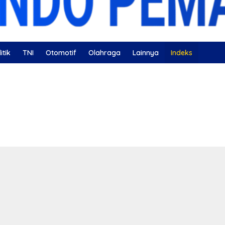
itik
TNI
Otomotif
Olahraga
Lainnya
Indeks
ahatan
Nissan
Bulutangkis
DKI Jakarta
Gerindra