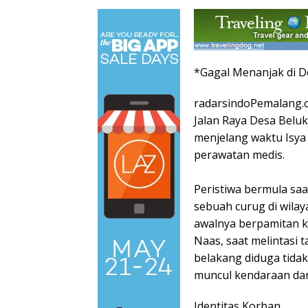
*Gagal Menanjak di D
​radarsindoPemalang.
Jalan Raya Desa Beluk
menjelang waktu Isya
perawatan medis.
Peristiwa bermula saa
sebuah curug di wilay
awalnya berpamitan k
​Naas, saat melintasi
belakang diduga tidak
muncul kendaraan dar
​Identitas Korban