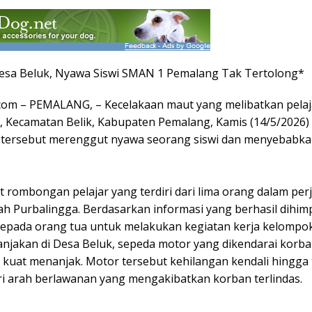
esa Beluk, Nyawa Siswi SMAN 1 Pemalang Tak Tertolong*
com – PEMALANG, – Kecelakaan maut yang melibatkan pelaja
, Kecamatan Belik, Kabupaten Pemalang, Kamis (14/5/2026) m
 tersebut merenggut nyawa seorang siswi dan menyebabkan
t rombongan pelajar yang terdiri dari lima orang dalam pe
ah Purbalingga. Berdasarkan informasi yang berhasil dihim
epada orang tua untuk melakukan kegiatan kerja kelompok
 tanjakan di Desa Beluk, sepeda motor yang dikendarai korba
 kuat menanjak. Motor tersebut kehilangan kendali hingga 
i arah berlawanan yang mengakibatkan korban terlindas.