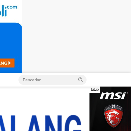
Langsung
ke
konten
tutup