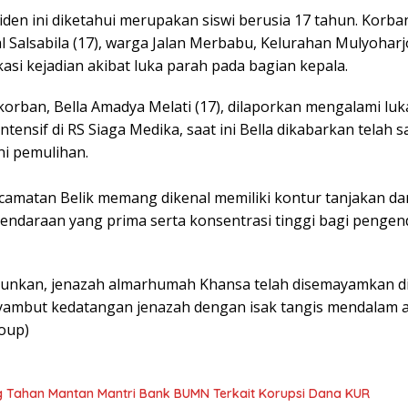
den ini diketahui merupakan siswi berusia 17 tahun. Korban
 Salsabila (17), warga Jalan Merbabu, Kelurahan Mulyohar
kasi kejadian akibat luka parah pada bagian kepala.
 korban, Bella Amadya Melati (17), dilaporkan mengalami luk
ntensif di RS Siaga Medika, saat ini Bella dikabarkan telah
i pemulihan.
Kecamatan Belik memang dikenal memiliki kontur tanjakan d
endaraan yang prima serta konsentrasi tinggi bagi pengen
iturunkan, jenazah almarhumah Khansa telah disemayamkan d
mbut kedatangan jenazah dengan isak tangis mendalam ata
roup)
ng Tahan Mantan Mantri Bank BUMN Terkait Korupsi Dana KUR