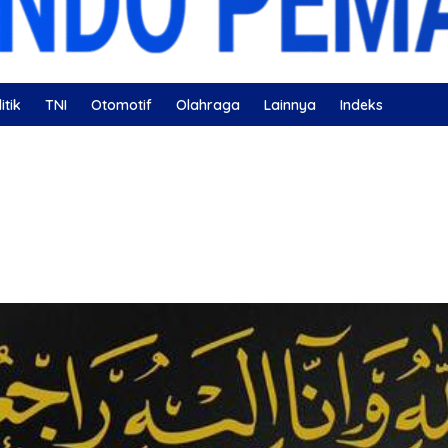
itik
TNI
Otomotif
Olahraga
Lainnya
Indeks
ahatan
Nissan
Bulutangkis
DKI Jakarta
Gerindra