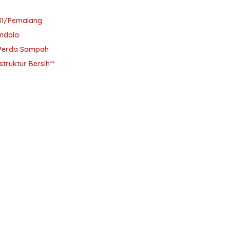
11/Pemalang
ndala
i Perda Sampah
ruktur Bersih**