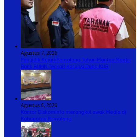
Agustus 7, 2026
Penyidik Kejari Pemalang Tahan Mantan Mantri
Bank BUMN Terkait Korupsi Dana KUR
Agustus 6, 2026
Kantor Diskominfo merangkul awak Media di
Kabupaten Pemalang.