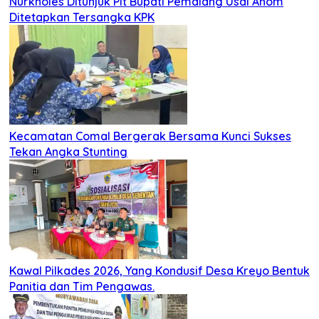
Nurkholes Ditunjuk Plt Bupati Pemalang Usai Anom
Ditetapkan Tersangka KPK
Kecamatan Comal Bergerak Bersama Kunci Sukses
Tekan Angka Stunting
Kawal Pilkades 2026, Yang Kondusif Desa Kreyo Bentuk
Panitia dan Tim Pengawas.