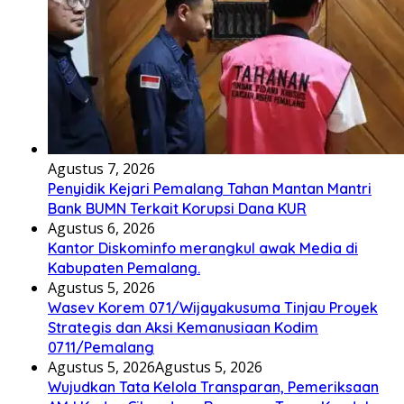
Agustus 7, 2026
Penyidik Kejari Pemalang Tahan Mantan Mantri
Bank BUMN Terkait Korupsi Dana KUR
Agustus 6, 2026
Kantor Diskominfo merangkul awak Media di
Kabupaten Pemalang.
Agustus 5, 2026
Wasev Korem 071/Wijayakusuma Tinjau Proyek
Strategis dan Aksi Kemanusiaan Kodim
0711/Pemalang
Agustus 5, 2026
Agustus 5, 2026
Wujudkan Tata Kelola Transparan, Pemeriksaan