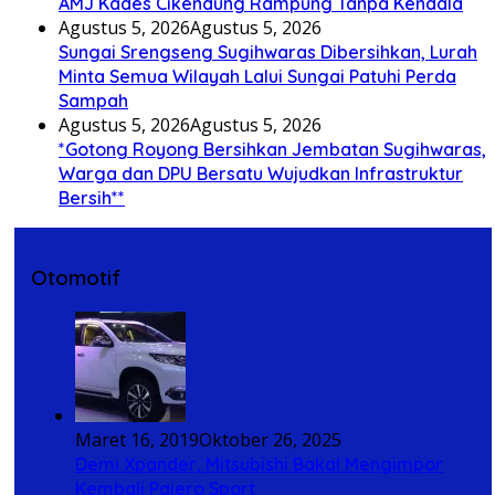
AMJ Kades Cikendung Rampung Tanpa Kendala
Agustus 5, 2026
Agustus 5, 2026
Sungai Srengseng Sugihwaras Dibersihkan, Lurah
Minta Semua Wilayah Lalui Sungai Patuhi Perda
Sampah
Agustus 5, 2026
Agustus 5, 2026
*Gotong Royong Bersihkan Jembatan Sugihwaras,
Warga dan DPU Bersatu Wujudkan Infrastruktur
Bersih**
Otomotif
Maret 16, 2019
Oktober 26, 2025
Demi Xpander, Mitsubishi Bakal Mengimpor
Kembali Pajero Sport