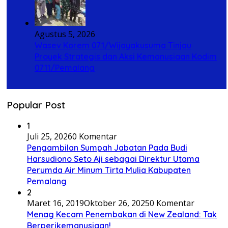
Agustus 5, 2026
Wasev Korem 071/Wijayakusuma Tinjau
Proyek Strategis dan Aksi Kemanusiaan Kodim
0711/Pemalang
Popular Post
1
Juli 25, 2026
0 Komentar
Pengambilan Sumpah Jabatan Pada Budi
Harsudiono Seto Aji sebagai Direktur Utama
Perumda Air Minum Tirta Mulia Kabupaten
Pemalang
2
Maret 16, 2019
Oktober 26, 2025
0 Komentar
Menag Kecam Penembakan di New Zealand: Tak
Berperikemanusiaan!