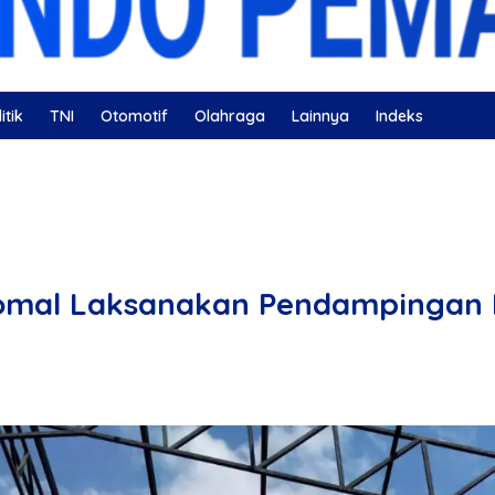
itik
TNI
Otomotif
Olahraga
Lainnya
Indeks
ahatan
Nissan
Bulutangkis
DKI Jakarta
Gerindra
Comal Laksanakan Pendampinga