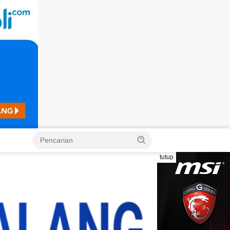
Langsung
ke
konten
tutup