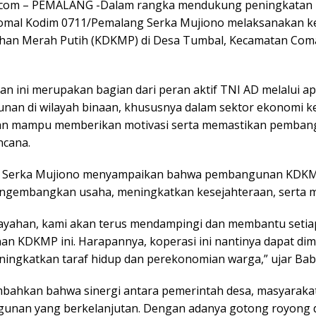
com – PEMALANG -Dalam rangka mendukung peningkatan 
Comal Kodim 0711/Pemalang Serka Mujiono melaksanakan
ahan Merah Putih (KDKMP) di Desa Tumbal, Kecamatan Com
n ini merupakan bagian dari peran aktif TNI AD melalui ap
an di wilayah binaan, khususnya dalam sektor ekonomi ke
n mampu memberikan motivasi serta memastikan pembangun
ncana.
 Serka Mujiono menyampaikan bahwa pembangunan KDKMP 
ngembangkan usaha, meningkatkan kesejahteraan, serta 
layahan, kami akan terus mendampingi dan membantu setia
 KDKMP ini. Harapannya, koperasi ini nantinya dapat dim
ingkatkan taraf hidup dan perekonomian warga,” ujar Bab
ambahkan bahwa sinergi antara pemerintah desa, masyaraka
nan yang berkelanjutan. Dengan adanya gotong royong 