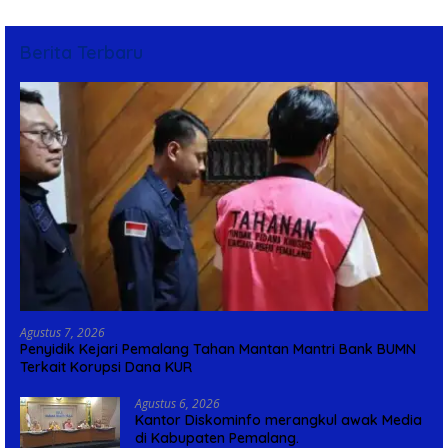
Berita Terbaru
Agustus 7, 2026
Penyidik Kejari Pemalang Tahan Mantan Mantri Bank BUMN
Terkait Korupsi Dana KUR
Agustus 6, 2026
Kantor Diskominfo merangkul awak Media
di Kabupaten Pemalang.