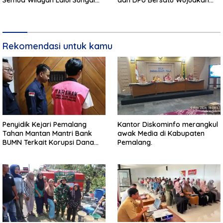
Semua Wilayah Lalui Sungai
dan DPU Bersatu Wujudkan
Patuhi Perda Sampah
Infrastruktur Bersih**
Rekomendasi untuk kamu
Penyidik Kejari Pemalang
Kantor Diskominfo merangkul
Tahan Mantan Mantri Bank
awak Media di Kabupaten
BUMN Terkait Korupsi Dana
Pemalang.
KUR