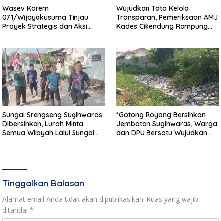
Wasev Korem
Wujudkan Tata Kelola
071/Wijayakusuma Tinjau
Transparan, Pemeriksaan AMJ
Proyek Strategis dan Aksi
Kades Cikendung Rampung
Kemanusiaan Kodim
Tanpa Kendala
0711/Pemalang
Sungai Srengseng Sugihwaras
*Gotong Royong Bersihkan
Dibersihkan, Lurah Minta
Jembatan Sugihwaras, Warga
Semua Wilayah Lalui Sungai
dan DPU Bersatu Wujudkan
Patuhi Perda Sampah
Infrastruktur Bersih**
Tinggalkan Balasan
Alamat email Anda tidak akan dipublikasikan.
Ruas yang wajib
ditandai
*