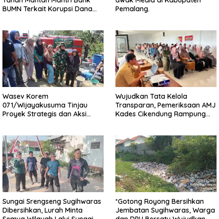
BUMN Terkait Korupsi Dana
Pemalang.
KUR
Wasev Korem
Wujudkan Tata Kelola
071/Wijayakusuma Tinjau
Transparan, Pemeriksaan AMJ
Proyek Strategis dan Aksi
Kades Cikendung Rampung
Kemanusiaan Kodim
Tanpa Kendala
0711/Pemalang
Sungai Srengseng Sugihwaras
*Gotong Royong Bersihkan
Dibersihkan, Lurah Minta
Jembatan Sugihwaras, Warga