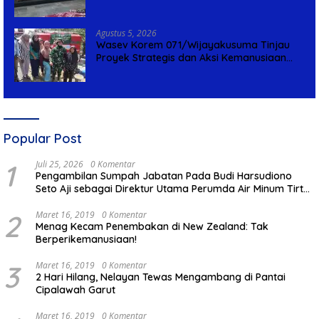
Agustus 5, 2026
Wasev Korem 071/Wijayakusuma Tinjau
Proyek Strategis dan Aksi Kemanusiaan
Kodim 0711/Pemalang
Popular Post
1
Juli 25, 2026
0 Komentar
Pengambilan Sumpah Jabatan Pada Budi Harsudiono
Seto Aji sebagai Direktur Utama Perumda Air Minum Tirta
Mulia Kabupaten Pemalang
2
Maret 16, 2019
0 Komentar
Menag Kecam Penembakan di New Zealand: Tak
Berperikemanusiaan!
3
Maret 16, 2019
0 Komentar
2 Hari Hilang, Nelayan Tewas Mengambang di Pantai
Cipalawah Garut
Maret 16, 2019
0 Komentar