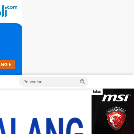
Langsung
ke
konten
tutup