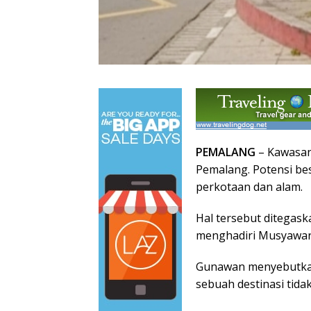
PEMALANG
– Kawasan 
Pemalang. Potensi be
perkotaan dan alam.
Hal tersebut ditegas
menghadiri Musyawara
Gunawan menyebutkan 
sebuah destinasi tida