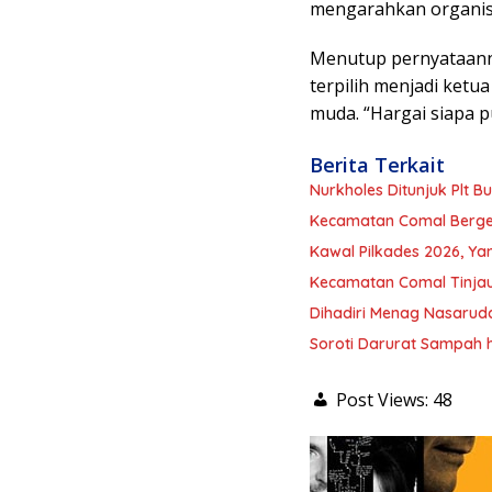
mengarahkan organisas
Menutup pernyataanny
terpilih menjadi ket
muda. “Hargai siapa p
Berita Terkait
Nurkholes Ditunjuk Plt 
Kecamatan Comal Berger
Kawal Pilkades 2026, Ya
Kecamatan Comal Tinjau 
Dihadiri Menag Nasarudd
Soroti Darurat Sampah 
Post Views:
48