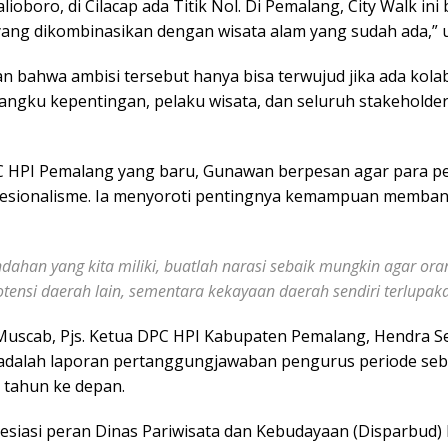
ioboro, di Cilacap ada Titik Nol. Di Pemalang, City Walk ini
 yang dikombinasikan dengan wisata alam yang sudah ada,” 
bahwa ambisi tersebut hanya bisa terwujud jika ada kolab
ngku kepentingan, pelaku wisata, dan seluruh stakeholder
 HPI Pemalang yang baru, Gunawan berpesan agar para p
esionalisme. Ia menyoroti pentingnya kemampuan memban
ndahan yang kita miliki, buatlah narasi sebaik mungkin agar o
otensi daerah lain, sementara kekayaan daerah sendiri terlupaka
Muscab, Pjs. Ketua DPC HPI Kabupaten Pemalang, Hendra S
adalah laporan pertanggungjawaban pengurus periode seb
 tahun ke depan.
siasi peran Dinas Pariwisata dan Kebudayaan (Disparbud)