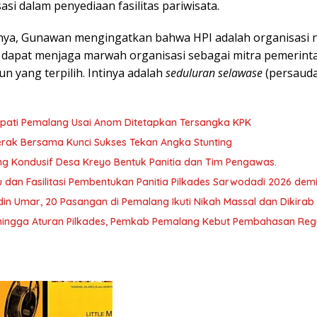
i dalam penyediaan fasilitas pariwisata.
a, Gunawan mengingatkan bahwa HPI adalah organisasi non
ua dapat menjaga marwah organisasi sebagai mitra pemerint
un yang terpilih. Intinya adalah
seduluran selawase
(persauda
Bupati Pemalang Usai Anom Ditetapkan Tersangka KPK
ak Bersama Kunci Sukses Tekan Angka Stunting
ng Kondusif Desa Kreyo Bentuk Panitia dan Tim Pengawas.
dan Fasilitasi Pembentukan Panitia Pilkades Sarwodadi 2026 dem
in Umar, 20 Pasangan di Pemalang Ikuti Nikah Massal dan Dikirab
hingga Aturan Pilkades, Pemkab Pemalang Kebut Pembahasan Regu