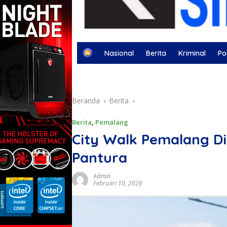
H
Nasional
Berita
Kriminal
Pol
o
m
Berita Otomotif
Berita Olahraga
Kej
e
Beranda
Berita
Berita
,
Pemalang
City Walk Pemalang Di
Pantura
Admin
Februari 10, 2026