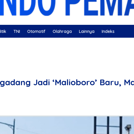
itik
TNI
Otomotif
Olahraga
Lainnya
Indeks
ahatan
Nissan
Bulutangkis
DKI Jakarta
Gerindra
gadang Jadi ‘Malioboro’ Baru, M