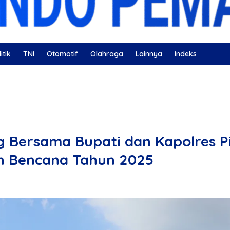
itik
TNI
Otomotif
Olahraga
Lainnya
Indeks
ahatan
Nissan
Bulutangkis
DKI Jakarta
Gerindra
 Bersama Bupati dan Kapolres Pi
n Bencana Tahun 2025