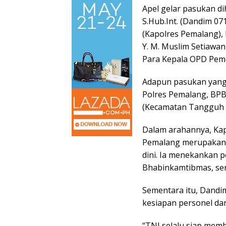
Apel gelar pasukan d
S.Hub.Int. (Dandim 07
(Kapolres Pemalang), 
Y. M. Muslim Setiawa
Para Kepala OPD Pem
Adapun pasukan yang d
Polres Pemalang, BPB
(Kecamatan Tangguh B
Dalam arahannya, Kap
Pemalang merupakan w
dini. Ia menekankan pe
Bhabinkamtibmas, ser
Sementara itu, Dandi
kesiapan personel da
“TNI selalu siap me