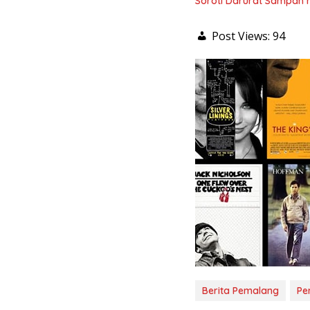
Soroti Darurat Sampah 
Post Views:
94
Berita Pemalang
Pe