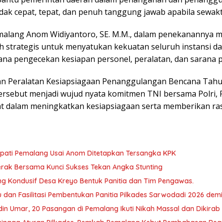
dak cepat, tepat, dan penuh tanggung jawab apabila sewakt
malang Anom Widiyantoro, SE. M.M., dalam penekanannya 
h strategis untuk menyatukan kekuatan seluruh instansi d
rana pengecekan kesiapan personel, peralatan, dan sarana 
an Peralatan Kesiapsiagaan Penanggulangan Bencana Tahun 
 tersebut menjadi wujud nyata komitmen TNI bersama Polri,
 dalam meningkatkan kesiapsiagaan serta memberikan ra
Bupati Pemalang Usai Anom Ditetapkan Tersangka KPK
ak Bersama Kunci Sukses Tekan Angka Stunting
ng Kondusif Desa Kreyo Bentuk Panitia dan Tim Pengawas.
dan Fasilitasi Pembentukan Panitia Pilkades Sarwodadi 2026 dem
in Umar, 20 Pasangan di Pemalang Ikuti Nikah Massal dan Dikirab