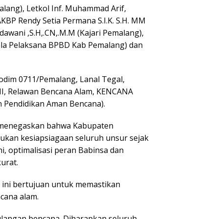
lang), Letkol Inf. Muhammad Arif,
AKBP Rendy Setia Permana S.I.K. S.H. MM
dawani ,S.H,.CN,.M.M (Kajari Pemalang),
pala Pelaksana BPBD Kab Pemalang) dan
Kodim 0711/Pemalang, Lanal Tegal,
PMI, Relawan Bencana Alam, KENCANA
n Pendidikan Aman Bencana).
., menegaskan bahwa Kabupaten
ukan kesiapsiagaan seluruh unsur sejak
ni, optimalisasi peran Babinsa dan
urat.
ini bertujuan untuk memastikan
cana alam.
langan bencana. Diharapkan seluruh