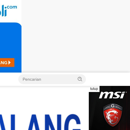
Langsung
ke
konten
tutup