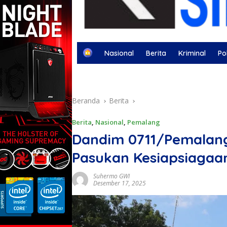
H
Nasional
Berita
Kriminal
Pol
o
m
Berita Otomotif
Berita Olahraga
Kej
e
Beranda
Berita
Berita
,
Nasional
,
Pemalang
Dandim 0711/Pemalang
Pasukan Kesiapsiagaa
Suhermo GWI
Desember 17, 2025