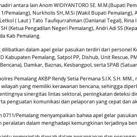
ihadiri antara lain Anom WIDIYANTORO SE. M.M.(Bupati Pema
11/Pemalang), Nurkholis SH,.M.Si (Wakil Bupati Pemalang), 
Letkol ( Laut ) Tato Taufiqurrahman (Danlanal Tegal), Rina I
n SH (Ketua Pengadilan Negeri Pemalang), Andri Adi SS (Ke
da Kab Pemalang.
ilibatkan dalam apel gelar pasukan terdiri dari personel 
D Kabupaten Pemalang, Satpol PP, Dishub, Unit Rescue, 
encana), Damkar, Baznas, Kesbangpol, serta SPAB (Satua
olres Pemalang AKBP Rendy Setia Permana S.I.K. S.H. MM
ilayah yang memiliki kerawanan bencana, sehingga diperl
ntingnya sinergitas lintas sektoral, peningkatan deteksi di
ta penguatan komunikasi dan pelaporan yang cepat dan ak
m 0711/Pemalang menyampaikan bahwa apel gelar pasukan 
n peralatan dalam menghadapi kemungkinan terjadinya ben
mbantu pemerintah daerah dalam penanganan dan penanggu