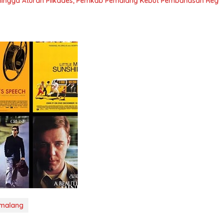
hingga Aturan Pilkades, Pemkab Pemalang Kebut Pembahasan Regu
malang