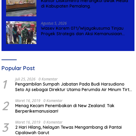
Kantor Diskominfo merangkul awak Media
di Kabupaten Pemalang.
Agustus 5, 2026
Wasev Korem 071/Wijayakusuma Tinjau
Proyek Strategis dan Aksi Kemanusiaan
Kodim 0711/Pemalang
Popular Post
1
Juli 25, 2026
0 Komentar
Pengambilan Sumpah Jabatan Pada Budi Harsudiono
Seto Aji sebagai Direktur Utama Perumda Air Minum Tirta
Mulia Kabupaten Pemalang
2
Maret 16, 2019
0 Komentar
Menag Kecam Penembakan di New Zealand: Tak
Berperikemanusiaan!
3
Maret 16, 2019
0 Komentar
2 Hari Hilang, Nelayan Tewas Mengambang di Pantai
Cipalawah Garut