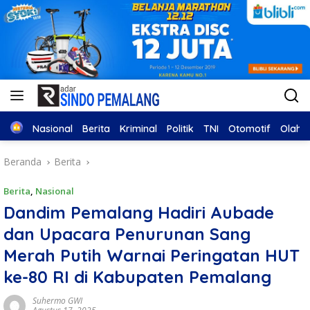
Home
Nasional
Berita
Kriminal
Politik
TNI
Otomotif
Olahr
Beranda
Berita
Berita
,
Nasional
Dandim Pemalang Hadiri Aubade
dan Upacara Penurunan Sang
Merah Putih Warnai Peringatan HUT
ke-80 RI di Kabupaten Pemalang
Suhermo GWI