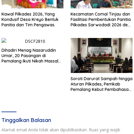
Kawal Pilkades 2026, Yang
Kecamatan Comal Tinjau dan
Kondusif Desa Kreyo Bentuk
Fasilitasi Pembentukan Panitia
Panitia dan Tim Pengawas.
Pilkades Sarwodadi 2026 demi
Wujudkan Pemilu Demokratis
Dihadiri Menag Nasaruddin
Umar, 20 Pasangan di
Pemalang Ikuti Nikah Massal
dan Dikirab Kereta Kuda
Soroti Darurat Sampah hingga
Aturan Pilkades, Pemkab
Pemalang Kebut Pembahasan
Regulasi Baru
Tinggalkan Balasan
Alamat email Anda tidak akan dipublikasikan.
Ruas yang wajib