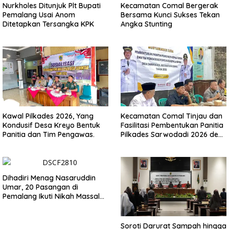
Nurkholes Ditunjuk Plt Bupati
Kecamatan Comal Bergerak
Pemalang Usai Anom
Bersama Kunci Sukses Tekan
Ditetapkan Tersangka KPK
Angka Stunting
Kawal Pilkades 2026, Yang
Kecamatan Comal Tinjau dan
Kondusif Desa Kreyo Bentuk
Fasilitasi Pembentukan Panitia
Panitia dan Tim Pengawas.
Pilkades Sarwodadi 2026 demi
Wujudkan Pemilu Demokratis
Dihadiri Menag Nasaruddin
Umar, 20 Pasangan di
Pemalang Ikuti Nikah Massal
dan Dikirab Kereta Kuda
Soroti Darurat Sampah hingga