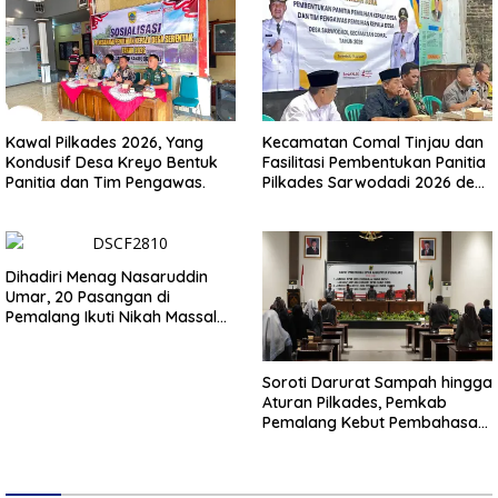
Kawal Pilkades 2026, Yang
Kecamatan Comal Tinjau dan
Kondusif Desa Kreyo Bentuk
Fasilitasi Pembentukan Panitia
Panitia dan Tim Pengawas.
Pilkades Sarwodadi 2026 demi
Wujudkan Pemilu Demokratis
Dihadiri Menag Nasaruddin
Umar, 20 Pasangan di
Pemalang Ikuti Nikah Massal
dan Dikirab Kereta Kuda
Soroti Darurat Sampah hingga
Aturan Pilkades, Pemkab
Pemalang Kebut Pembahasan
Regulasi Baru