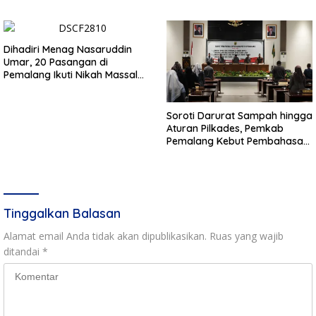
Wujudkan Pemilu Demokratis
Dihadiri Menag Nasaruddin
Umar, 20 Pasangan di
Pemalang Ikuti Nikah Massal
dan Dikirab Kereta Kuda
Soroti Darurat Sampah hingga
Aturan Pilkades, Pemkab
Pemalang Kebut Pembahasan
Regulasi Baru
Tinggalkan Balasan
Alamat email Anda tidak akan dipublikasikan.
Ruas yang wajib
ditandai
*