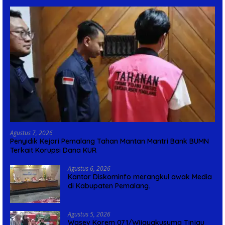
Agustus 7, 2026
Penyidik Kejari Pemalang Tahan Mantan Mantri Bank BUMN
Terkait Korupsi Dana KUR
Agustus 6, 2026
Kantor Diskominfo merangkul awak Media
di Kabupaten Pemalang.
Agustus 5, 2026
Wasev Korem 071/Wijayakusuma Tinjau