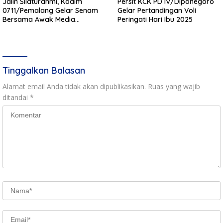
Jalin Silaturahmi, Kodim
Persit KCK PD IV/Diponegoro
0711/Pemalang Gelar Senam
Gelar Pertandingan Voli
Bersama Awak Media
Peringati Hari Ibu 2025
Kabupaten Pemalang
Tinggalkan Balasan
Alamat email Anda tidak akan dipublikasikan.
Ruas yang wajib
ditandai
*