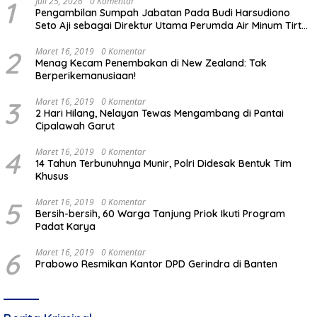
1
Juli 25, 2026
0 Komentar
Pengambilan Sumpah Jabatan Pada Budi Harsudiono
Seto Aji sebagai Direktur Utama Perumda Air Minum Tirta
Mulia Kabupaten Pemalang
2
Maret 16, 2019
0 Komentar
Menag Kecam Penembakan di New Zealand: Tak
Berperikemanusiaan!
3
Maret 16, 2019
0 Komentar
2 Hari Hilang, Nelayan Tewas Mengambang di Pantai
Cipalawah Garut
4
Maret 16, 2019
0 Komentar
14 Tahun Terbunuhnya Munir, Polri Didesak Bentuk Tim
Khusus
5
Maret 16, 2019
0 Komentar
Bersih-bersih, 60 Warga Tanjung Priok Ikuti Program
Padat Karya
6
Maret 16, 2019
0 Komentar
Prabowo Resmikan Kantor DPD Gerindra di Banten