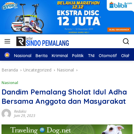
Home
Nasional
Berita
Kriminal
Politik
TNI
Otomotif
Olahr
Beranda
Uncategorized
Nasional
Nasional
Dandim Pemalang Sholat Idul Adha
Bersama Anggota dan Masyarakat
Redaksi
Juni 29, 2023