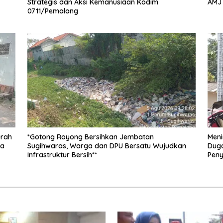
Strategis dan Aksi Kemanusiaan Kodim
AMJ
0711/Pemalang
urah
*Gotong Royong Bersihkan Jembatan
Meni
da
Sugihwaras, Warga dan DPU Bersatu Wujudkan
Duga
Infrastruktur Bersih**
Peny