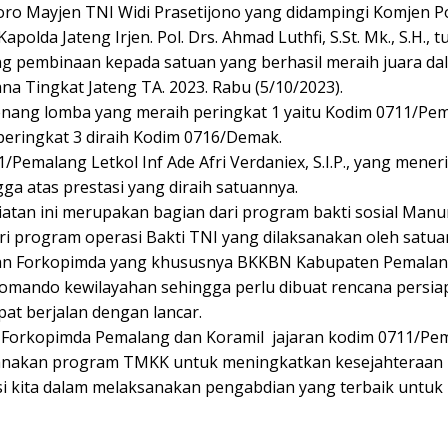
o Mayjen TNI Widi Prasetijono yang didampingi Komjen Pol 
polda Jateng Irjen. Pol. Drs. Ahmad Luthfi, S.St. Mk., S.H.,
g pembinaan kepada satuan yang berhasil meraih juara d
a Tingkat Jateng TA. 2023. Rabu (5/10/2023).
ang lomba yang meraih peringkat 1 yaitu Kodim 0711/Pema
eringkat 3 diraih Kodim 0716/Demak.
Pemalang Letkol Inf Ade Afri Verdaniex, S.I.P., yang men
a atas prestasi yang diraih satuannya.
atan ini merupakan bagian dari program bakti sosial Man
i program operasi Bakti TNI yang dilaksanakan oleh satuan
an Forkopimda yang khususnya BKKBN Kabupaten Pemala
mando kewilayahan sehingga perlu dibuat rencana persia
pat berjalan dengan lancar.
 Forkopimda Pemalang dan Koramil jajaran kodim 0711/Pem
anakan program TMKK untuk meningkatkan kesejahteraan m
si kita dalam melaksanakan pengabdian yang terbaik untuk