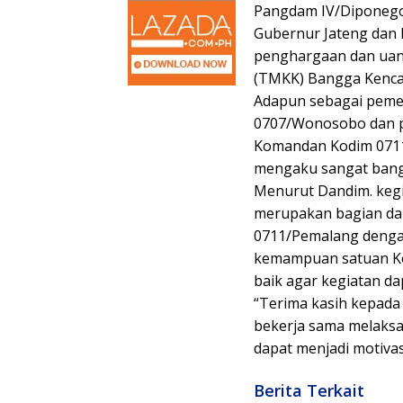
Pangdam IV/Diponegor
Gubernur Jateng dan Ka
penghargaan dan uan
(TMKK) Bangga Kencan
Adapun sebagai pemen
0707/Wonosobo dan p
Komandan Kodim 0711/
mengaku sangat bangg
Menurut Dandim. kegi
merupakan bagian dar
0711/Pemalang deng
kemampuan satuan Ko
baik agar kegiatan da
“Terima kasih kepada
bekerja sama melaks
dapat menjadi motiva
Berita Terkait