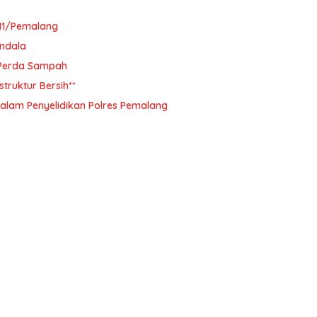
11/Pemalang
ndala
i Perda Sampah
ruktur Bersih**
alam Penyelidikan Polres Pemalang