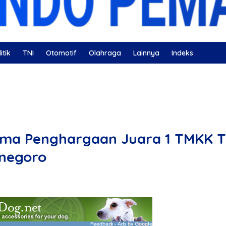
itik
TNI
Otomotif
Olahraga
Lainnya
Indeks
ahatan
Nissan
Bulutangkis
DKI Jakarta
Gerindra
ma Penghargaan Juara 1 TMKK Ti
onegoro