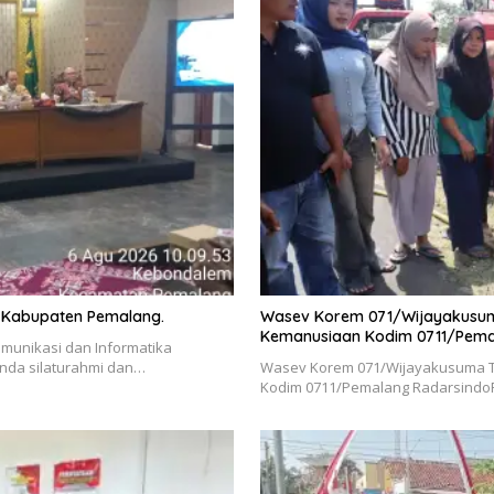
 Kabupaten Pemalang.
Wasev Korem 071/Wijayakusuma
Kemanusiaan Kodim 0711/Pem
unikasi dan Informatika
nda silaturahmi dan…
Wasev Korem 071/Wijayakusuma Ti
Kodim 0711/Pemalang Radarsind