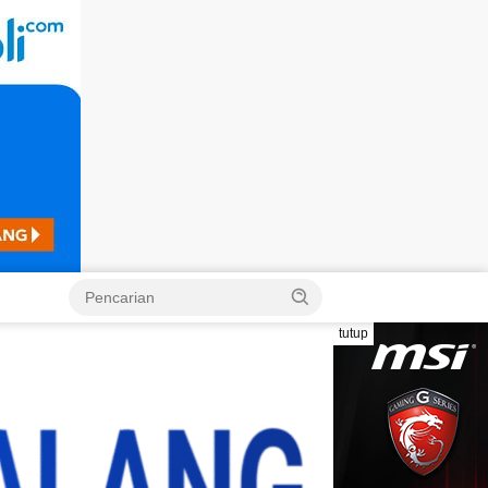
Langsung
ke
konten
tutup