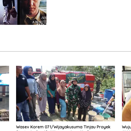
Wasev Korem 071/Wijayakusuma Tinjau Proyek
Wuju