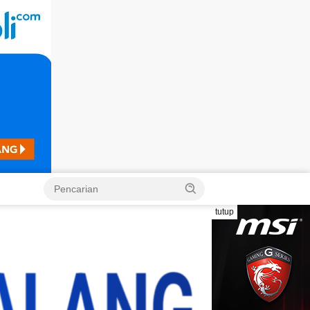
Langsung
ke
konten
tutup