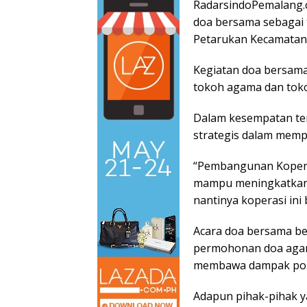
RadarsindoPemalang.c
doa bersama sebagai
Petarukan Kecamatan 
Kegiatan doa bersama 
tokoh agama dan tok
Dalam kesempatan te
strategis dalam memp
“Pembangunan Koperas
mampu meningkatkan 
nantinya koperasi in
Acara doa bersama be
permohonan doa agar
membawa dampak posi
Adapun pihak-pihak ya