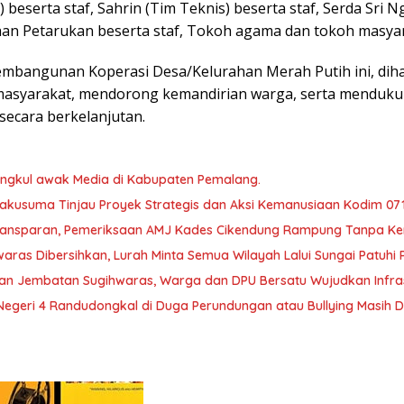
) beserta staf, Sahrin (Tim Teknis) beserta staf, Serda Sri
n Petarukan beserta staf, Tokoh agama dan tokoh masyar
embangunan Koperasi Desa/Kelurahan Merah Putih ini, di
asyarakat, mendorong kemandirian warga, serta menduk
secara berkelanjutan.
ngkul awak Media di Kabupaten Pemalang.
kusuma Tinjau Proyek Strategis dan Aksi Kemanusiaan Kodim 07
Transparan, Pemeriksaan AMJ Kades Cikendung Rampung Tanpa Ke
aras Dibersihkan, Lurah Minta Semua Wilayah Lalui Sungai Patuh
an Jembatan Sugihwaras, Warga dan DPU Bersatu Wujudkan Infrast
egeri 4 Randudongkal di Duga Perundungan atau Bullying Masih D