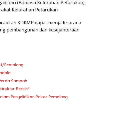
 Ngadiono (Babinsa Kelurahan Petarukan),
akat Kelurahan Petarukan.
harapkan KDKMP dapat menjadi sarana
ung pembangunan dan kesejahteraan
11/Pemalang
ndala
i Perda Sampah
ruktur Bersih**
alam Penyelidikan Polres Pemalang