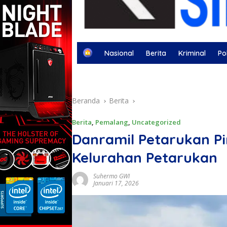
H
Nasional
Berita
Kriminal
Pol
o
m
Berita Otomotif
Berita Olahraga
Kej
e
Beranda
Berita
Berita
,
Pemalang
,
Uncategorized
Danramil Petarukan 
Kelurahan Petarukan
Suhermo GWI
Januari 17, 2026