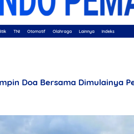
itik
TNI
Otomotif
Olahraga
Lainnya
Indeks
ahatan
Nissan
Bulutangkis
DKI Jakarta
Gerindra
Pimpin Doa Bersama Dimulainya