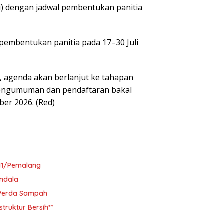
di) dengan jadwal pembentukan panitia
n pembentukan panitia pada 17–30 Juli
, agenda akan berlanjut ke tahapan
 pengumuman dan pendaftaran bakal
er 2026. (Red)
11/Pemalang
ndala
i Perda Sampah
ruktur Bersih**