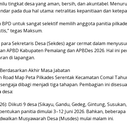
lu tingkat desa yang aman, bersih, dan akuntabel. Menuru
sandar pada dua hal utama: netralitas kepanitiaan dan kete
 BPD untuk sangat selektif memilih anggota panitia pilkade
raktis,” tegas Maksum.
 para Sekretaris Desa (Sekdes) agar cermat dalam menyus
an APBD Kabupaten Pemalang dan APBDes 2026. Hal ini pen
ran di lapangan.
Berdasarkan Akhir Masa Jabatan
Road Map Peta Pilkades Serentak Kecamatan Comal Tahun 
 sengaja dibagi menjadi tiga tahapan. Pembagian ini dises
 desa:
26): Diikuti 9 desa (Sikayu, Gandu, Gedeg, Gintung, Susuka
entukan panitia dimulai 3–12 Juni 2026. Bahkan, beberapa
dwalkan Musyawarah Desa (Musdes) mulai malam ini.