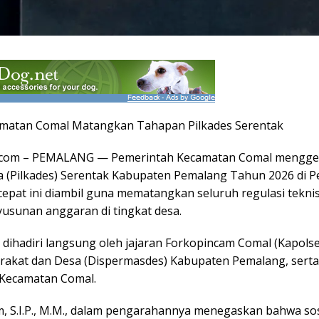
ecamatan Comal Matangkan Tahapan Pilkades Serentak
com – PEMALANG — Pemerintah Kecamatan Comal menggelar
a (Pilkades) Serentak Kabupaten Pemalang Tahun 2026 di
 cepat ini diambil guna mematangkan seluruh regulasi tekn
sunan anggaran di tingkat desa.
t dihadiri langsung oleh jajaran Forkopincam Comal (Kapols
kat dan Desa (Dispermasdes) Kabupaten Pemalang, serta 
-Kecamatan Comal.
 S.I.P., M.M., dalam pengarahannya menegaskan bahwa sosi