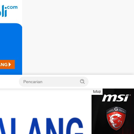
Langsung
ke
konten
tutup