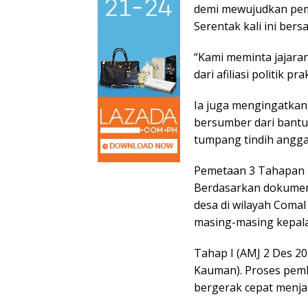
demi mewujudkan pemi
Serentak kali ini ber
“Kami meminta jajaran
dari afiliasi politik p
Ia juga mengingatkan
bersumber dari bantu
tumpang tindih angga
Pemetaan 3 Tahapan 
Berdasarkan dokumen 
desa di wilayah Comal
masing-masing kepala
Tahap I (AMJ 2 Des 20
Kauman). Proses pemb
bergerak cepat menja