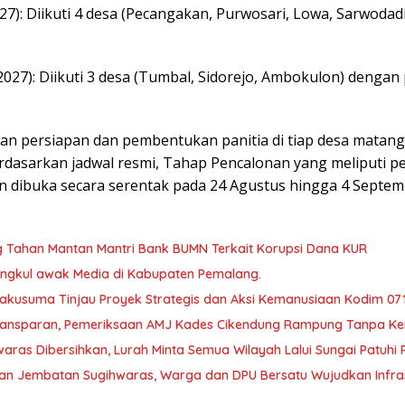
027): Diikuti 4 desa (Pecangakan, Purwosari, Lowa, Sarwoda
 2027): Diikuti 3 desa (Tumbal, Sidorejo, Ambokulon) denga
pan persiapan dan pembentukan panitia di tiap desa matang
Berdasarkan jadwal resmi, Tahap Pencalonan yang meliputi
n dibuka secara serentak pada 24 Agustus hingga 4 Septemb
ng Tahan Mantan Mantri Bank BUMN Terkait Korupsi Dana KUR
ngkul awak Media di Kabupaten Pemalang.
kusuma Tinjau Proyek Strategis dan Aksi Kemanusiaan Kodim 07
Transparan, Pemeriksaan AMJ Kades Cikendung Rampung Tanpa Ke
aras Dibersihkan, Lurah Minta Semua Wilayah Lalui Sungai Patuh
an Jembatan Sugihwaras, Warga dan DPU Bersatu Wujudkan Infrast