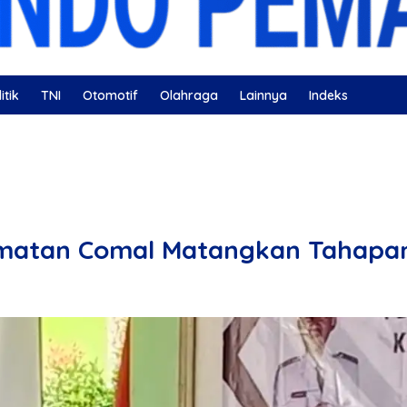
itik
TNI
Otomotif
Olahraga
Lainnya
Indeks
ahatan
Nissan
Bulutangkis
DKI Jakarta
Gerindra
camatan Comal Matangkan Tahapan