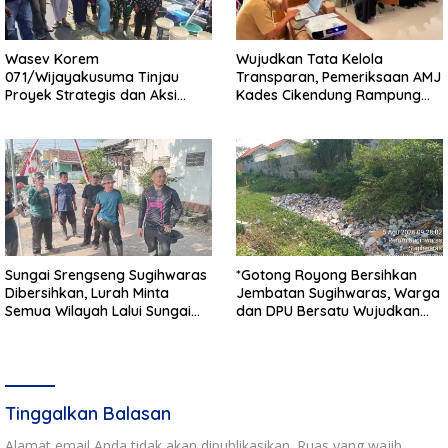
Wasev Korem
Wujudkan Tata Kelola
071/Wijayakusuma Tinjau
Transparan, Pemeriksaan AMJ
Proyek Strategis dan Aksi
Kades Cikendung Rampung
Kemanusiaan Kodim
Tanpa Kendala
0711/Pemalang
Sungai Srengseng Sugihwaras
*Gotong Royong Bersihkan
Dibersihkan, Lurah Minta
Jembatan Sugihwaras, Warga
Semua Wilayah Lalui Sungai
dan DPU Bersatu Wujudkan
Patuhi Perda Sampah
Infrastruktur Bersih**
Tinggalkan Balasan
Alamat email Anda tidak akan dipublikasikan.
Ruas yang wajib