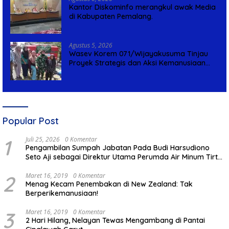
Kantor Diskominfo merangkul awak Media
di Kabupaten Pemalang.
Agustus 5, 2026
Wasev Korem 071/Wijayakusuma Tinjau
Proyek Strategis dan Aksi Kemanusiaan
Kodim 0711/Pemalang
Popular Post
1
Juli 25, 2026
0 Komentar
Pengambilan Sumpah Jabatan Pada Budi Harsudiono
Seto Aji sebagai Direktur Utama Perumda Air Minum Tirta
Mulia Kabupaten Pemalang
2
Maret 16, 2019
0 Komentar
Menag Kecam Penembakan di New Zealand: Tak
Berperikemanusiaan!
3
Maret 16, 2019
0 Komentar
2 Hari Hilang, Nelayan Tewas Mengambang di Pantai