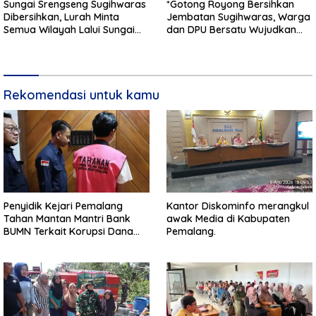
Sungai Srengseng Sugihwaras
*Gotong Royong Bersihkan
Dibersihkan, Lurah Minta
Jembatan Sugihwaras, Warga
Semua Wilayah Lalui Sungai
dan DPU Bersatu Wujudkan
Patuhi Perda Sampah
Infrastruktur Bersih**
Rekomendasi untuk kamu
Penyidik Kejari Pemalang
Kantor Diskominfo merangkul
Tahan Mantan Mantri Bank
awak Media di Kabupaten
BUMN Terkait Korupsi Dana
Pemalang.
KUR