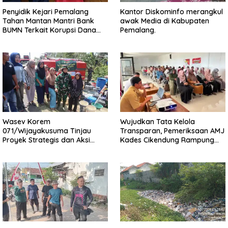
Penyidik Kejari Pemalang
Kantor Diskominfo merangkul
Tahan Mantan Mantri Bank
awak Media di Kabupaten
BUMN Terkait Korupsi Dana
Pemalang.
KUR
Wasev Korem
Wujudkan Tata Kelola
071/Wijayakusuma Tinjau
Transparan, Pemeriksaan AMJ
Proyek Strategis dan Aksi
Kades Cikendung Rampung
Kemanusiaan Kodim
Tanpa Kendala
0711/Pemalang