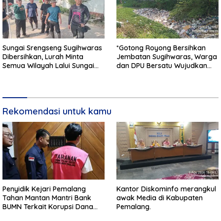
Sungai Srengseng Sugihwaras
*Gotong Royong Bersihkan
Dibersihkan, Lurah Minta
Jembatan Sugihwaras, Warga
Semua Wilayah Lalui Sungai
dan DPU Bersatu Wujudkan
Patuhi Perda Sampah
Infrastruktur Bersih**
Rekomendasi untuk kamu
Penyidik Kejari Pemalang
Kantor Diskominfo merangkul
Tahan Mantan Mantri Bank
awak Media di Kabupaten
BUMN Terkait Korupsi Dana
Pemalang.
KUR