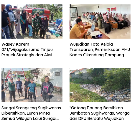
Wasev Korem
Wujudkan Tata Kelola
071/Wijayakusuma Tinjau
Transparan, Pemeriksaan AMJ
Proyek Strategis dan Aksi
Kades Cikendung Rampung
Kemanusiaan Kodim
Tanpa Kendala
0711/Pemalang
Sungai Srengseng Sugihwaras
*Gotong Royong Bersihkan
Dibersihkan, Lurah Minta
Jembatan Sugihwaras, Warga
Semua Wilayah Lalui Sungai
dan DPU Bersatu Wujudkan
Patuhi Perda Sampah
Infrastruktur Bersih**