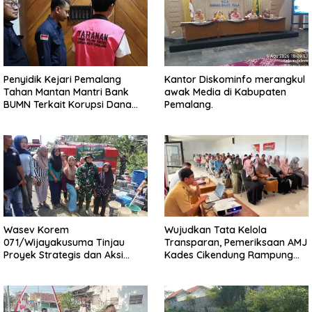
Penyidik Kejari Pemalang
Kantor Diskominfo merangkul
Tahan Mantan Mantri Bank
awak Media di Kabupaten
BUMN Terkait Korupsi Dana
Pemalang.
KUR
Wasev Korem
Wujudkan Tata Kelola
071/Wijayakusuma Tinjau
Transparan, Pemeriksaan AMJ
Proyek Strategis dan Aksi
Kades Cikendung Rampung
Kemanusiaan Kodim
Tanpa Kendala
0711/Pemalang