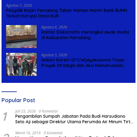
Agustus 7, 2026
Penyidik Kejari Pemalang Tahan Mantan Mantri Bank BUMN
Terkait Korupsi Dana KUR
Agustus 6, 2026
Kantor Diskominfo merangkul awak Media
di Kabupaten Pemalang.
Agustus 5, 2026
Wasev Korem 071/Wijayakusuma Tinjau
Proyek Strategis dan Aksi Kemanusiaan
Kodim 0711/Pemalang
Popular Post
1
Juli 25, 2026
0 Komentar
Pengambilan Sumpah Jabatan Pada Budi Harsudiono
Seto Aji sebagai Direktur Utama Perumda Air Minum Tirta
Mulia Kabupaten Pemalang
Maret 16, 2019
0 Komentar