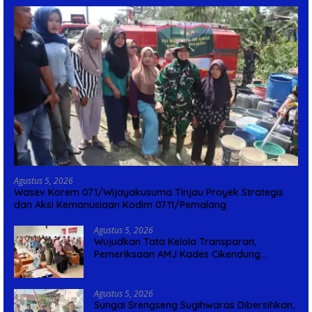
Agustus 5, 2026
Wasev Korem 071/Wijayakusuma Tinjau Proyek Strategis
dan Aksi Kemanusiaan Kodim 0711/Pemalang
Agustus 5, 2026
Wujudkan Tata Kelola Transparan,
Pemeriksaan AMJ Kades Cikendung
Rampung Tanpa Kendala
Agustus 5, 2026
Sungai Srengseng Sugihwaras Dibersihkan,