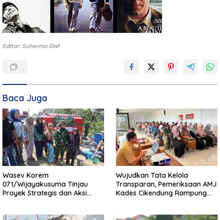
Editor: Suhermo GWI
Baca Juga
Wasev Korem
Wujudkan Tata Kelola
071/Wijayakusuma Tinjau
Transparan, Pemeriksaan AMJ
Proyek Strategis dan Aksi
Kades Cikendung Rampung
Kemanusiaan Kodim
Tanpa Kendala
0711/Pemalang