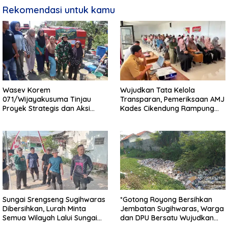
Rekomendasi untuk kamu
Wasev Korem
Wujudkan Tata Kelola
071/Wijayakusuma Tinjau
Transparan, Pemeriksaan AMJ
Proyek Strategis dan Aksi
Kades Cikendung Rampung
Kemanusiaan Kodim
Tanpa Kendala
0711/Pemalang
Sungai Srengseng Sugihwaras
*Gotong Royong Bersihkan
Dibersihkan, Lurah Minta
Jembatan Sugihwaras, Warga
Semua Wilayah Lalui Sungai
dan DPU Bersatu Wujudkan
Patuhi Perda Sampah
Infrastruktur Bersih**