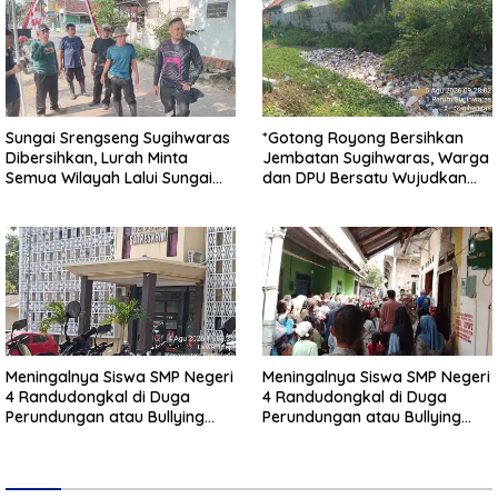
Sungai Srengseng Sugihwaras
*Gotong Royong Bersihkan
Dibersihkan, Lurah Minta
Jembatan Sugihwaras, Warga
Semua Wilayah Lalui Sungai
dan DPU Bersatu Wujudkan
Patuhi Perda Sampah
Infrastruktur Bersih**
Meningalnya Siswa SMP Negeri
Meningalnya Siswa SMP Negeri
4 Randudongkal di Duga
4 Randudongkal di Duga
Perundungan atau Bullying
Perundungan atau Bullying
Masih Dalam Penyelidikan
Masih Dalam Penyelidikan
Polres Pemalang
Polres Pemalang