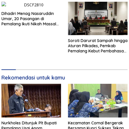
Dihadiri Menag Nasaruddin
Umar, 20 Pasangan di
Pemalang Ikuti Nikah Massal
dan Dikirab Kereta Kuda
Soroti Darurat Sampah hingga
Aturan Pilkades, Pemkab
Pemalang Kebut Pembahasan
Regulasi Baru
Rekomendasi untuk kamu
Nurkholes Ditunjuk Plt Bupati
Kecamatan Comal Bergerak
Pemalang Usai Anom
Bersama Kunci Sukses Tekan