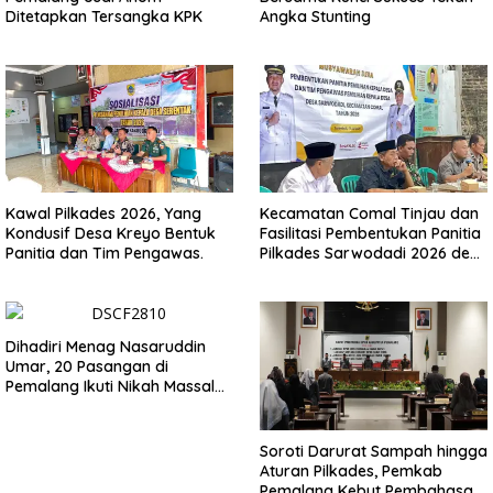
Ditetapkan Tersangka KPK
Angka Stunting
Kawal Pilkades 2026, Yang
Kecamatan Comal Tinjau dan
Kondusif Desa Kreyo Bentuk
Fasilitasi Pembentukan Panitia
Panitia dan Tim Pengawas.
Pilkades Sarwodadi 2026 demi
Wujudkan Pemilu Demokratis
Dihadiri Menag Nasaruddin
Umar, 20 Pasangan di
Pemalang Ikuti Nikah Massal
dan Dikirab Kereta Kuda
Soroti Darurat Sampah hingga
Aturan Pilkades, Pemkab
Pemalang Kebut Pembahasan