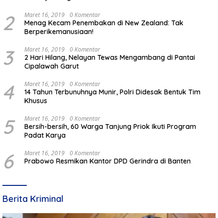
Mulia Kabupaten Pemalang
2
Maret 16, 2019
0 Komentar
Menag Kecam Penembakan di New Zealand: Tak
Berperikemanusiaan!
3
Maret 16, 2019
0 Komentar
2 Hari Hilang, Nelayan Tewas Mengambang di Pantai
Cipalawah Garut
4
Maret 16, 2019
0 Komentar
14 Tahun Terbunuhnya Munir, Polri Didesak Bentuk Tim
Khusus
5
Maret 16, 2019
0 Komentar
Bersih-bersih, 60 Warga Tanjung Priok Ikuti Program
Padat Karya
6
Maret 16, 2019
0 Komentar
Prabowo Resmikan Kantor DPD Gerindra di Banten
Berita Kriminal