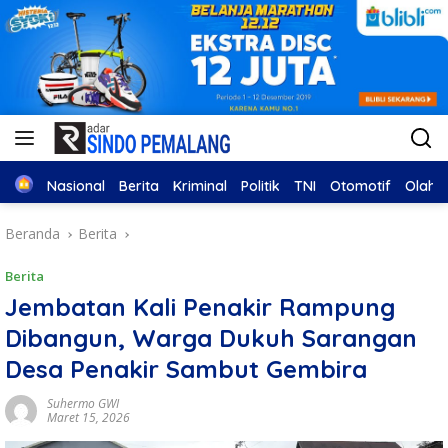
Home
Nasional
Berita
Kriminal
Politik
TNI
Otomotif
Olahr
Beranda
Berita
Berita
Jembatan Kali Penakir Rampung
Dibangun, Warga Dukuh Sarangan
Desa Penakir Sambut Gembira
Suhermo GWI
Maret 15, 2026