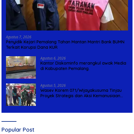
Agustus 7, 2026
Penyidik Kejari Pemalang Tahan Mantan Mantri Bank BUMN
Terkait Korupsi Dana KUR
Agustus 6, 2026
Kantor Diskominfo merangkul awak Media
di Kabupaten Pemalang.
Agustus 5, 2026
Wasev Korem 071/Wijayakusuma Tinjau
Proyek Strategis dan Aksi Kemanusiaan
Kodim 0711/Pemalang
Popular Post