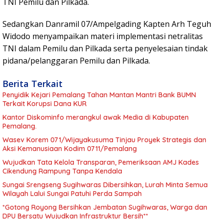
TNI Pemilu dan Pilkada.
Sedangkan Danramil 07/Ampelgading Kapten Arh Teguh
Widodo menyampaikan materi implementasi netralitas
TNI dalam Pemilu dan Pilkada serta penyelesaian tindak
pidana/pelanggaran Pemilu dan Pilkada.
Berita Terkait
Penyidik Kejari Pemalang Tahan Mantan Mantri Bank BUMN
Terkait Korupsi Dana KUR
Kantor Diskominfo merangkul awak Media di Kabupaten
Pemalang.
Wasev Korem 071/Wijayakusuma Tinjau Proyek Strategis dan
Aksi Kemanusiaan Kodim 0711/Pemalang
Wujudkan Tata Kelola Transparan, Pemeriksaan AMJ Kades
Cikendung Rampung Tanpa Kendala
Sungai Srengseng Sugihwaras Dibersihkan, Lurah Minta Semua
Wilayah Lalui Sungai Patuhi Perda Sampah
*Gotong Royong Bersihkan Jembatan Sugihwaras, Warga dan
DPU Bersatu Wujudkan Infrastruktur Bersih**