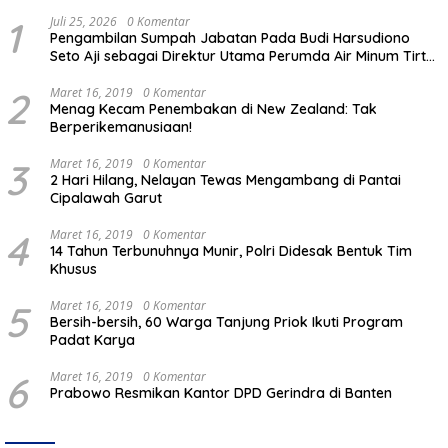
1
Juli 25, 2026
0 Komentar
Pengambilan Sumpah Jabatan Pada Budi Harsudiono
Seto Aji sebagai Direktur Utama Perumda Air Minum Tirta
Mulia Kabupaten Pemalang
2
Maret 16, 2019
0 Komentar
Menag Kecam Penembakan di New Zealand: Tak
Berperikemanusiaan!
3
Maret 16, 2019
0 Komentar
2 Hari Hilang, Nelayan Tewas Mengambang di Pantai
Cipalawah Garut
4
Maret 16, 2019
0 Komentar
14 Tahun Terbunuhnya Munir, Polri Didesak Bentuk Tim
Khusus
5
Maret 16, 2019
0 Komentar
Bersih-bersih, 60 Warga Tanjung Priok Ikuti Program
Padat Karya
6
Maret 16, 2019
0 Komentar
Prabowo Resmikan Kantor DPD Gerindra di Banten