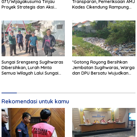
071/Wijayakusuma Tinjau
Transparan, Pemeriksaan AMJ
Proyek Strategis dan Aksi
Kades Cikendung Rampung
Kemanusiaan Kodim
Tanpa Kendala
0711/Pemalang
Sungai Srengseng Sugihwaras
*Gotong Royong Bersihkan
Dibersihkan, Lurah Minta
Jembatan Sugihwaras, Warga
Semua Wilayah Lalui Sungai
dan DPU Bersatu Wujudkan
Patuhi Perda Sampah
Infrastruktur Bersih**
Rekomendasi untuk kamu