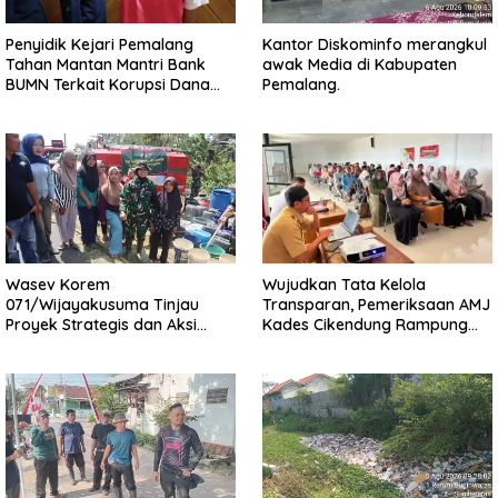
Penyidik Kejari Pemalang
Kantor Diskominfo merangkul
Tahan Mantan Mantri Bank
awak Media di Kabupaten
BUMN Terkait Korupsi Dana
Pemalang.
KUR
Wasev Korem
Wujudkan Tata Kelola
071/Wijayakusuma Tinjau
Transparan, Pemeriksaan AMJ
Proyek Strategis dan Aksi
Kades Cikendung Rampung
Kemanusiaan Kodim
Tanpa Kendala
0711/Pemalang