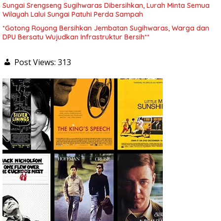
Sungai Srengseng Sugihwaras Dibersihkan, Lurah Minta Semua
Wilayah Lalui Sungai Patuhi Perda Sampah
*Gotong Royong Bersihkan Jembatan Sugihwaras, Warga dan
DPU Bersatu Wujudkan Infrastruktur Bersih**
Post Views:
313