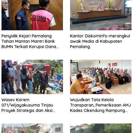
Penyidik Kejari Pemalang
Kantor Diskominfo merangkul
Tahan Mantan Mantri Bank
awak Media di Kabupaten
BUMN Terkait Korupsi Dana
Pemalang.
KUR
Wasev Korem
Wujudkan Tata Kelola
071/Wijayakusuma Tinjau
Transparan, Pemeriksaan AMJ
Proyek Strategis dan Aksi
Kades Cikendung Rampung
Kemanusiaan Kodim
Tanpa Kendala
0711/Pemalang