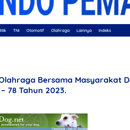
itik
TNI
Otomotif
Olahraga
Lainnya
Indeks
ahatan
Nissan
Bulutangkis
DKI Jakarta
Gerindra
r Olahraga Bersama Masyarakat 
– 78 Tahun 2023.