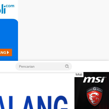
Langsung
ke
konten
tutup