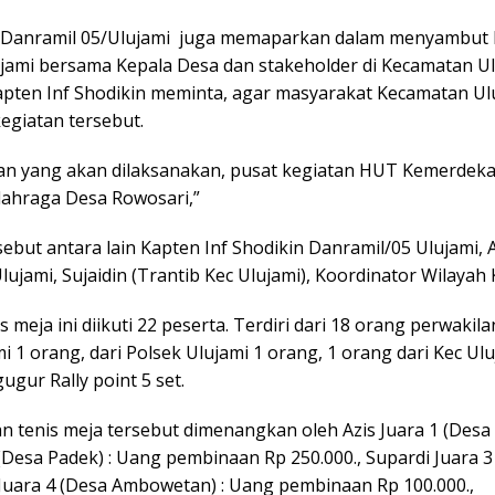
, Danramil 05/Ulujami juga memaparkan dalam menyambut
ujami bersama Kepala Desa dan stakeholder di Kecamatan 
apten Inf Shodikin meminta, agar masyarakat Kecamatan Ul
kegiatan tersebut.
an yang akan dilaksanakan, pusat kegiatan HUT Kemerdeka
lahraga Desa Rowosari,”
sebut antara lain Kapten Inf Shodikin Danramil/05 Ulujami,
ujami, Sujaidin (Trantib Kec Ulujami), Koordinator Wilayah
 meja ini diikuti 22 peserta. Terdiri dari 18 orang perwakil
mi 1 orang, dari Polsek Ulujami 1 orang, 1 orang dari Kec 
ugur Rally point 5 set.
gan tenis meja tersebut dimenangkan oleh Azis Juara 1 (D
2 (Desa Padek) : Uang pembinaan Rp 250.000., Supardi Juar
a Juara 4 (Desa Ambowetan) : Uang pembinaan Rp 100.000.,