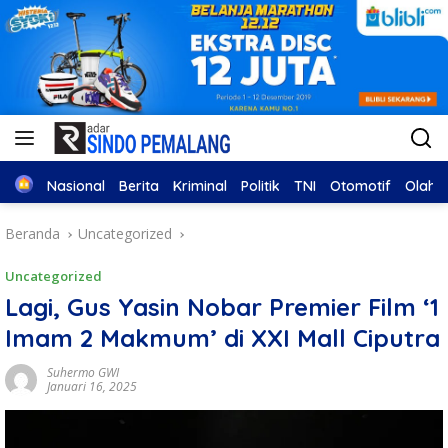
Home
Nasional
Berita
Kriminal
Politik
TNI
Otomotif
Olahr
Beranda
Uncategorized
Uncategorized
Lagi, Gus Yasin Nobar Premier Film ‘1
Imam 2 Makmum’ di XXI Mall Ciputra
Suhermo GWI
Januari 16, 2025