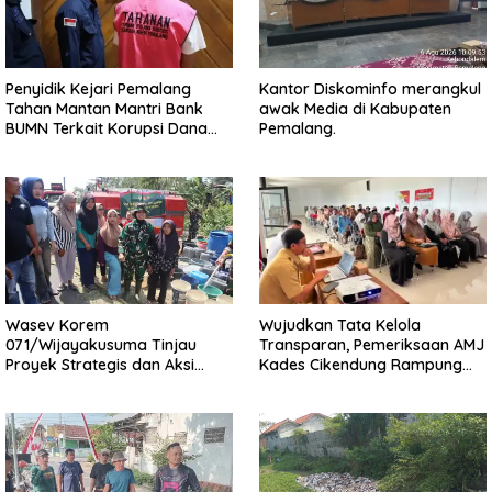
Penyidik Kejari Pemalang
Kantor Diskominfo merangkul
Tahan Mantan Mantri Bank
awak Media di Kabupaten
BUMN Terkait Korupsi Dana
Pemalang.
KUR
Wasev Korem
Wujudkan Tata Kelola
071/Wijayakusuma Tinjau
Transparan, Pemeriksaan AMJ
Proyek Strategis dan Aksi
Kades Cikendung Rampung
Kemanusiaan Kodim
Tanpa Kendala
0711/Pemalang