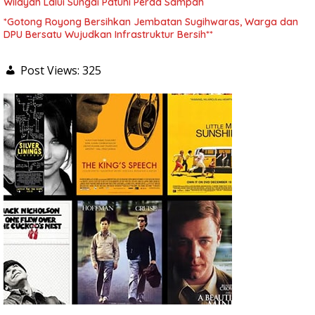
Wilayah Lalui Sungai Patuhi Perda Sampah
*Gotong Royong Bersihkan Jembatan Sugihwaras, Warga dan
DPU Bersatu Wujudkan Infrastruktur Bersih**
Post Views:
325