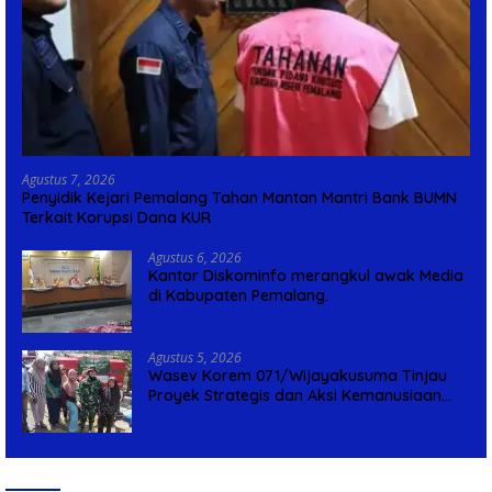
Agustus 7, 2026
Penyidik Kejari Pemalang Tahan Mantan Mantri Bank BUMN
Terkait Korupsi Dana KUR
Agustus 6, 2026
Kantor Diskominfo merangkul awak Media
di Kabupaten Pemalang.
Agustus 5, 2026
Wasev Korem 071/Wijayakusuma Tinjau
Proyek Strategis dan Aksi Kemanusiaan
Kodim 0711/Pemalang