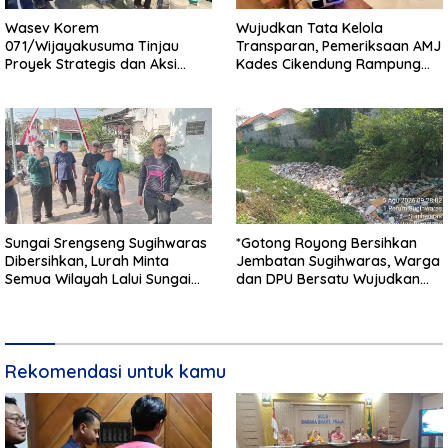
Wasev Korem
Wujudkan Tata Kelola
071/Wijayakusuma Tinjau
Transparan, Pemeriksaan AMJ
Proyek Strategis dan Aksi
Kades Cikendung Rampung
Kemanusiaan Kodim
Tanpa Kendala
0711/Pemalang
Sungai Srengseng Sugihwaras
*Gotong Royong Bersihkan
Dibersihkan, Lurah Minta
Jembatan Sugihwaras, Warga
Semua Wilayah Lalui Sungai
dan DPU Bersatu Wujudkan
Patuhi Perda Sampah
Infrastruktur Bersih**
Rekomendasi untuk kamu