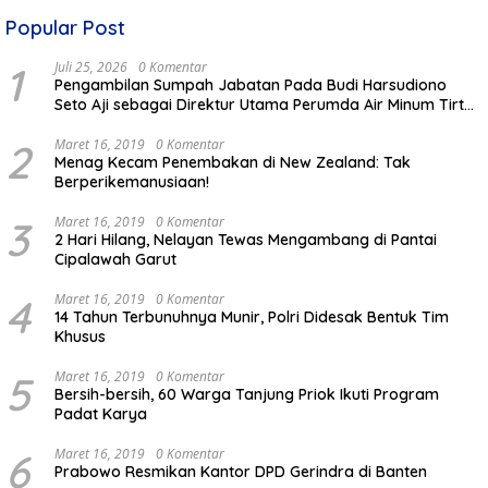
Popular Post
1
Juli 25, 2026
0 Komentar
Pengambilan Sumpah Jabatan Pada Budi Harsudiono
Seto Aji sebagai Direktur Utama Perumda Air Minum Tirta
Mulia Kabupaten Pemalang
2
Maret 16, 2019
0 Komentar
Menag Kecam Penembakan di New Zealand: Tak
Berperikemanusiaan!
3
Maret 16, 2019
0 Komentar
2 Hari Hilang, Nelayan Tewas Mengambang di Pantai
Cipalawah Garut
4
Maret 16, 2019
0 Komentar
14 Tahun Terbunuhnya Munir, Polri Didesak Bentuk Tim
Khusus
5
Maret 16, 2019
0 Komentar
Bersih-bersih, 60 Warga Tanjung Priok Ikuti Program
Padat Karya
6
Maret 16, 2019
0 Komentar
Prabowo Resmikan Kantor DPD Gerindra di Banten