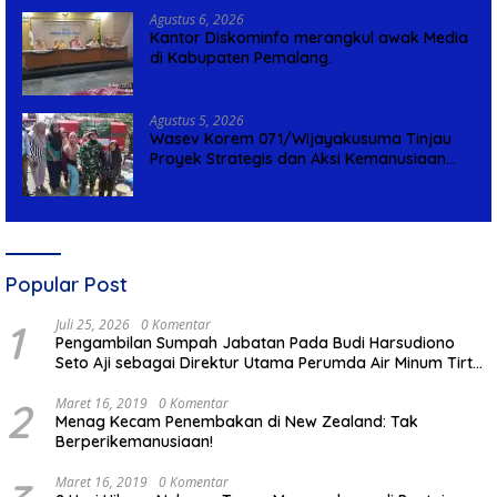
Agustus 6, 2026
Kantor Diskominfo merangkul awak Media
di Kabupaten Pemalang.
Agustus 5, 2026
Wasev Korem 071/Wijayakusuma Tinjau
Proyek Strategis dan Aksi Kemanusiaan
Kodim 0711/Pemalang
Popular Post
1
Juli 25, 2026
0 Komentar
Pengambilan Sumpah Jabatan Pada Budi Harsudiono
Seto Aji sebagai Direktur Utama Perumda Air Minum Tirta
Mulia Kabupaten Pemalang
2
Maret 16, 2019
0 Komentar
Menag Kecam Penembakan di New Zealand: Tak
Berperikemanusiaan!
Maret 16, 2019
0 Komentar