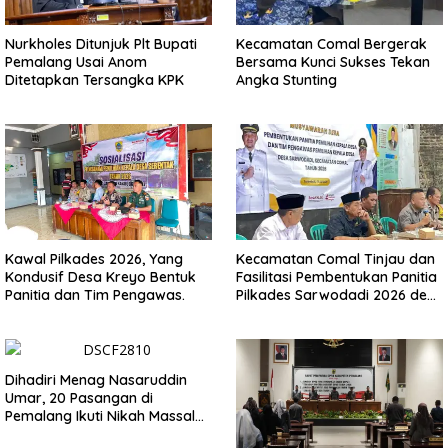
Nurkholes Ditunjuk Plt Bupati
Kecamatan Comal Bergerak
Pemalang Usai Anom
Bersama Kunci Sukses Tekan
Ditetapkan Tersangka KPK
Angka Stunting
Kawal Pilkades 2026, Yang
Kecamatan Comal Tinjau dan
Kondusif Desa Kreyo Bentuk
Fasilitasi Pembentukan Panitia
Panitia dan Tim Pengawas.
Pilkades Sarwodadi 2026 demi
Wujudkan Pemilu Demokratis
Dihadiri Menag Nasaruddin
Umar, 20 Pasangan di
Pemalang Ikuti Nikah Massal
dan Dikirab Kereta Kuda