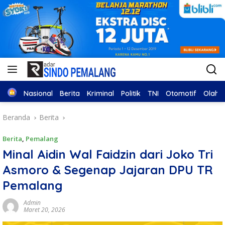
Home
Nasional
Berita
Kriminal
Politik
TNI
Otomotif
Olahr
Beranda
Berita
Berita
,
Pemalang
Minal Aidin Wal Faidzin dari Joko Tri
Asmoro & Segenap Jajaran DPU TR
Pemalang
Admin
Maret 20, 2026