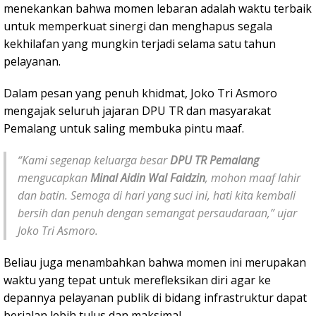
menekankan bahwa momen lebaran adalah waktu terbaik
untuk memperkuat sinergi dan menghapus segala
kekhilafan yang mungkin terjadi selama satu tahun
pelayanan.
Dalam pesan yang penuh khidmat, Joko Tri Asmoro
mengajak seluruh jajaran DPU TR dan masyarakat
Pemalang untuk saling membuka pintu maaf.
“Kami segenap keluarga besar
DPU TR Pemalang
mengucapkan
Minal Aidin Wal Faidzin
, mohon maaf lahir
dan batin. Semoga di hari yang suci ini, hati kita kembali
bersih dan penuh dengan semangat persaudaraan,” ujar
Joko Tri Asmoro.
Beliau juga menambahkan bahwa momen ini merupakan
waktu yang tepat untuk merefleksikan diri agar ke
depannya pelayanan publik di bidang infrastruktur dapat
berjalan lebih tulus dan maksimal.