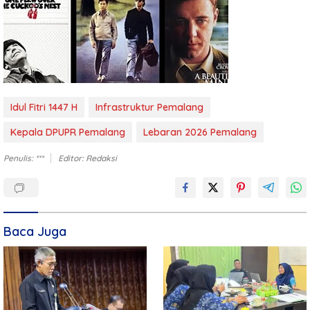
Idul Fitri 1447 H
Infrastruktur Pemalang
Kepala DPUPR Pemalang
Lebaran 2026 Pemalang
Penulis: ***
Editor: Redaksi
Baca Juga