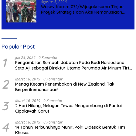
Agustus 5, 2026
Wasev Korem 071/Wijayakusuma Tinjau
Proyek Strategis dan Aksi Kemanusiaan
Kodim 0711/Pemalang
Popular Post
1
Juli 25, 2026
0 Komentar
Pengambilan Sumpah Jabatan Pada Budi Harsudiono
Seto Aji sebagai Direktur Utama Perumda Air Minum Tirta
Mulia Kabupaten Pemalang
2
Maret 16, 2019
0 Komentar
Menag Kecam Penembakan di New Zealand: Tak
Berperikemanusiaan!
3
Maret 16, 2019
0 Komentar
2 Hari Hilang, Nelayan Tewas Mengambang di Pantai
Cipalawah Garut
4
Maret 16, 2019
0 Komentar
14 Tahun Terbunuhnya Munir, Polri Didesak Bentuk Tim
Khusus