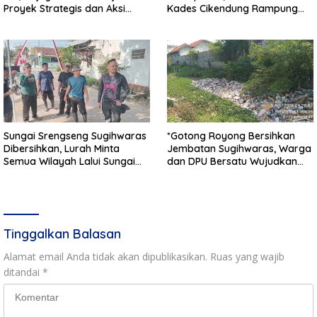
Proyek Strategis dan Aksi
Kades Cikendung Rampung
Kemanusiaan Kodim
Tanpa Kendala
0711/Pemalang
Sungai Srengseng Sugihwaras
*Gotong Royong Bersihkan
Dibersihkan, Lurah Minta
Jembatan Sugihwaras, Warga
Semua Wilayah Lalui Sungai
dan DPU Bersatu Wujudkan
Patuhi Perda Sampah
Infrastruktur Bersih**
Tinggalkan Balasan
Alamat email Anda tidak akan dipublikasikan.
Ruas yang wajib
ditandai
*