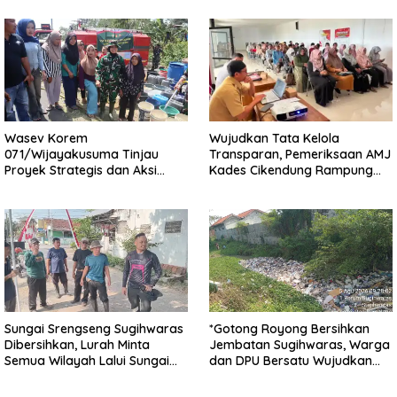
Wasev Korem
Wujudkan Tata Kelola
071/Wijayakusuma Tinjau
Transparan, Pemeriksaan AMJ
Proyek Strategis dan Aksi
Kades Cikendung Rampung
Kemanusiaan Kodim
Tanpa Kendala
0711/Pemalang
Sungai Srengseng Sugihwaras
*Gotong Royong Bersihkan
Dibersihkan, Lurah Minta
Jembatan Sugihwaras, Warga
Semua Wilayah Lalui Sungai
dan DPU Bersatu Wujudkan
Patuhi Perda Sampah
Infrastruktur Bersih**