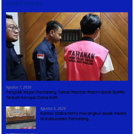
Berita Terbaru
Agustus 7, 2026
Penyidik Kejari Pemalang Tahan Mantan Mantri Bank BUMN
Terkait Korupsi Dana KUR
Agustus 6, 2026
Kantor Diskominfo merangkul awak Media
di Kabupaten Pemalang.