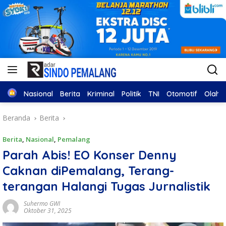
Home
Nasional
Berita
Kriminal
Politik
TNI
Otomotif
Olahr
Beranda
Berita
Berita
,
Nasional
,
Pemalang
Parah Abis! EO Konser Denny
Caknan diPemalang, Terang-
terangan Halangi Tugas Jurnalistik
Suhermo GWI
Oktober 31, 2025