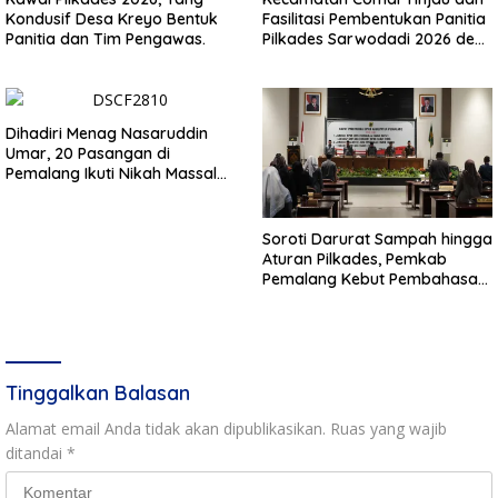
Kondusif Desa Kreyo Bentuk
Fasilitasi Pembentukan Panitia
Panitia dan Tim Pengawas.
Pilkades Sarwodadi 2026 demi
Wujudkan Pemilu Demokratis
Dihadiri Menag Nasaruddin
Umar, 20 Pasangan di
Pemalang Ikuti Nikah Massal
dan Dikirab Kereta Kuda
Soroti Darurat Sampah hingga
Aturan Pilkades, Pemkab
Pemalang Kebut Pembahasan
Regulasi Baru
Tinggalkan Balasan
Alamat email Anda tidak akan dipublikasikan.
Ruas yang wajib
ditandai
*