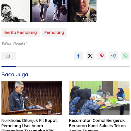
Berita Pemalang
Pemalang
Editor: Redaksi
Baca Juga
Nurkholes Ditunjuk Plt Bupati
Kecamatan Comal Bergerak
Pemalang Usai Anom
Bersama Kunci Sukses Tekan
Ditetapkan Tersangka KPK
Angka Stunting