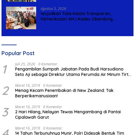
Agustus 5, 2026
Wujudkan Tata Kelola Transparan,
Pemeriksaan AMJ Kades Cikendung
Rampung Tanpa Kendala
Popular Post
1
Juli 25, 2026
0 Komentar
Pengambilan Sumpah Jabatan Pada Budi Harsudiono
Seto Aji sebagai Direktur Utama Perumda Air Minum Tirta
Mulia Kabupaten Pemalang
2
Maret 16, 2019
0 Komentar
Menag Kecam Penembakan di New Zealand: Tak
Berperikemanusiaan!
3
Maret 16, 2019
0 Komentar
2 Hari Hilang, Nelayan Tewas Mengambang di Pantai
Cipalawah Garut
4
Maret 16, 2019
0 Komentar
14 Tahun Terbunuhnya Munir, Polri Didesak Bentuk Tim