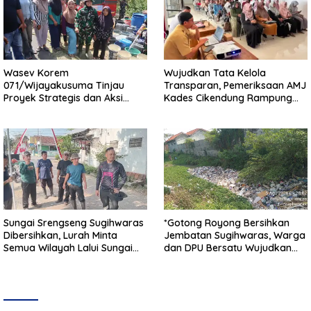
Wasev Korem
Wujudkan Tata Kelola
071/Wijayakusuma Tinjau
Transparan, Pemeriksaan AMJ
Proyek Strategis dan Aksi
Kades Cikendung Rampung
Kemanusiaan Kodim
Tanpa Kendala
0711/Pemalang
Sungai Srengseng Sugihwaras
*Gotong Royong Bersihkan
Dibersihkan, Lurah Minta
Jembatan Sugihwaras, Warga
Semua Wilayah Lalui Sungai
dan DPU Bersatu Wujudkan
Patuhi Perda Sampah
Infrastruktur Bersih**