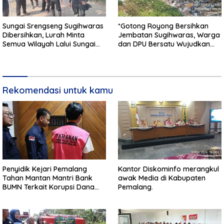
Sungai Srengseng Sugihwaras
*Gotong Royong Bersihkan
Dibersihkan, Lurah Minta
Jembatan Sugihwaras, Warga
Semua Wilayah Lalui Sungai
dan DPU Bersatu Wujudkan
Patuhi Perda Sampah
Infrastruktur Bersih**
Rekomendasi untuk kamu
Penyidik Kejari Pemalang
Kantor Diskominfo merangkul
Tahan Mantan Mantri Bank
awak Media di Kabupaten
BUMN Terkait Korupsi Dana
Pemalang.
KUR