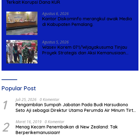
Terkait Korupsi Dana KUR
Agustus 6, 2026
Kantor Diskominfo merangkul awak Media
di Kabupaten Pemalang.
Agustus 5, 2026
Wasev Korem 071/Wijayakusuma Tinjau
Proyek Strategis dan Aksi Kemanusiaan
Kodim 0711/Pemalang
Popular Post
1
Juli 25, 2026
0 Komentar
Pengambilan Sumpah Jabatan Pada Budi Harsudiono
Seto Aji sebagai Direktur Utama Perumda Air Minum Tirta
Mulia Kabupaten Pemalang
2
Maret 16, 2019
0 Komentar
Menag Kecam Penembakan di New Zealand: Tak
Berperikemanusiaan!