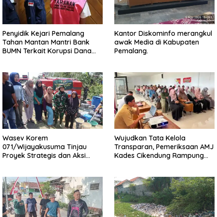
Penyidik Kejari Pemalang
Kantor Diskominfo merangkul
Tahan Mantan Mantri Bank
awak Media di Kabupaten
BUMN Terkait Korupsi Dana
Pemalang.
KUR
Wasev Korem
Wujudkan Tata Kelola
071/Wijayakusuma Tinjau
Transparan, Pemeriksaan AMJ
Proyek Strategis dan Aksi
Kades Cikendung Rampung
Kemanusiaan Kodim
Tanpa Kendala
0711/Pemalang