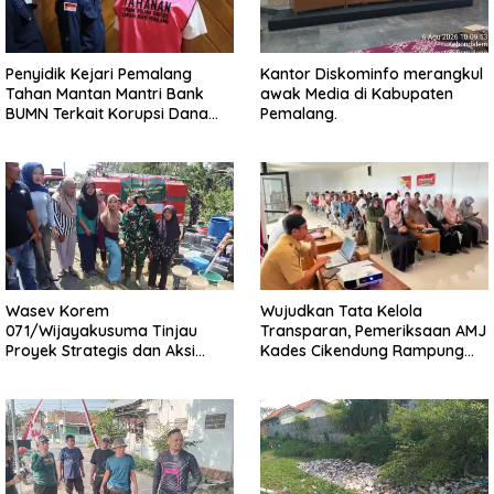
Penyidik Kejari Pemalang
Kantor Diskominfo merangkul
Tahan Mantan Mantri Bank
awak Media di Kabupaten
BUMN Terkait Korupsi Dana
Pemalang.
KUR
Wasev Korem
Wujudkan Tata Kelola
071/Wijayakusuma Tinjau
Transparan, Pemeriksaan AMJ
Proyek Strategis dan Aksi
Kades Cikendung Rampung
Kemanusiaan Kodim
Tanpa Kendala
0711/Pemalang