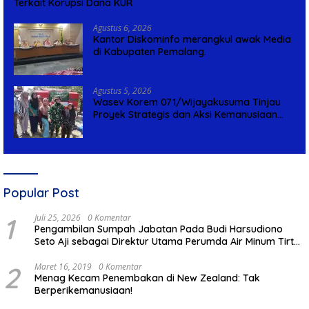
Terkait Korupsi Dana KUR
Agustus 6, 2026
Kantor Diskominfo merangkul awak Media
di Kabupaten Pemalang.
Agustus 5, 2026
Wasev Korem 071/Wijayakusuma Tinjau
Proyek Strategis dan Aksi Kemanusiaan
Kodim 0711/Pemalang
Popular Post
1
Juli 25, 2026
0 Komentar
Pengambilan Sumpah Jabatan Pada Budi Harsudiono
Seto Aji sebagai Direktur Utama Perumda Air Minum Tirta
Mulia Kabupaten Pemalang
2
Maret 16, 2019
0 Komentar
Menag Kecam Penembakan di New Zealand: Tak
Berperikemanusiaan!