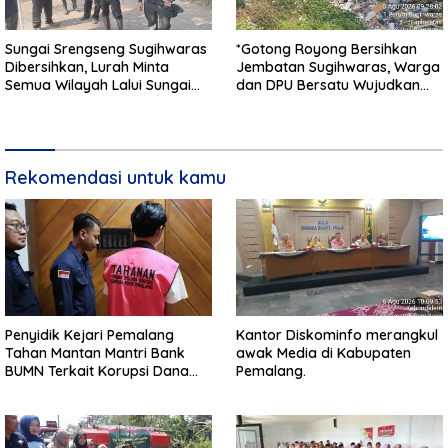
Sungai Srengseng Sugihwaras
*Gotong Royong Bersihkan
Dibersihkan, Lurah Minta
Jembatan Sugihwaras, Warga
Semua Wilayah Lalui Sungai
dan DPU Bersatu Wujudkan
Patuhi Perda Sampah
Infrastruktur Bersih**
Rekomendasi untuk kamu
Penyidik Kejari Pemalang
Kantor Diskominfo merangkul
Tahan Mantan Mantri Bank
awak Media di Kabupaten
BUMN Terkait Korupsi Dana
Pemalang.
KUR