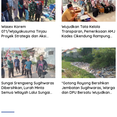
Wasev Korem
Wujudkan Tata Kelola
071/Wijayakusuma Tinjau
Transparan, Pemeriksaan AMJ
Proyek Strategis dan Aksi
Kades Cikendung Rampung
Kemanusiaan Kodim
Tanpa Kendala
0711/Pemalang
Sungai Srengseng Sugihwaras
*Gotong Royong Bersihkan
Dibersihkan, Lurah Minta
Jembatan Sugihwaras, Warga
Semua Wilayah Lalui Sungai
dan DPU Bersatu Wujudkan
Patuhi Perda Sampah
Infrastruktur Bersih**