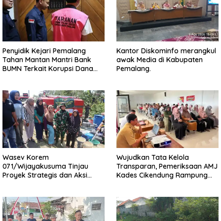
Penyidik Kejari Pemalang
Kantor Diskominfo merangkul
Tahan Mantan Mantri Bank
awak Media di Kabupaten
BUMN Terkait Korupsi Dana
Pemalang.
KUR
Wasev Korem
Wujudkan Tata Kelola
071/Wijayakusuma Tinjau
Transparan, Pemeriksaan AMJ
Proyek Strategis dan Aksi
Kades Cikendung Rampung
Kemanusiaan Kodim
Tanpa Kendala
0711/Pemalang