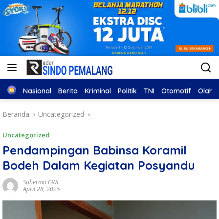
Home
Nasional
Berita
Kriminal
Politik
TNI
Otomotif
Olahr
Beranda
Uncategorized
Uncategorized
Pendampingan Babinsa Koramil
Bodeh Dalam Kegiatan Posyandu
Suhermo GWI
April 28, 2025