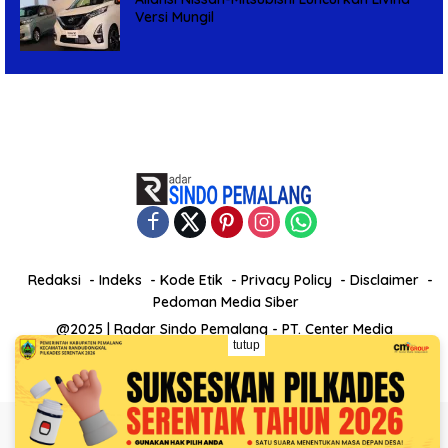
Versi Mungil
Redaksi
Indeks
Kode Etik
Privacy Policy
Disclaimer
Pedoman Media Siber
@2025 | Radar Sindo Pemalang - PT. Center Media
tutup
Independent