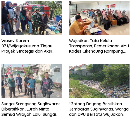
Wasev Korem
Wujudkan Tata Kelola
071/Wijayakusuma Tinjau
Transparan, Pemeriksaan AMJ
Proyek Strategis dan Aksi
Kades Cikendung Rampung
Kemanusiaan Kodim
Tanpa Kendala
0711/Pemalang
Sungai Srengseng Sugihwaras
*Gotong Royong Bersihkan
Dibersihkan, Lurah Minta
Jembatan Sugihwaras, Warga
Semua Wilayah Lalui Sungai
dan DPU Bersatu Wujudkan
Patuhi Perda Sampah
Infrastruktur Bersih**