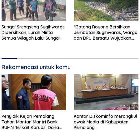
Sungai Srengseng Sugihwaras
*Gotong Royong Bersihkan
Dibersihkan, Lurah Minta
Jembatan Sugihwaras, Warga
Semua Wilayah Lalui Sungai
dan DPU Bersatu Wujudkan
Patuhi Perda Sampah
Infrastruktur Bersih**
Rekomendasi untuk kamu
Penyidik Kejari Pemalang
Kantor Diskominfo merangkul
Tahan Mantan Mantri Bank
awak Media di Kabupaten
BUMN Terkait Korupsi Dana
Pemalang.
KUR