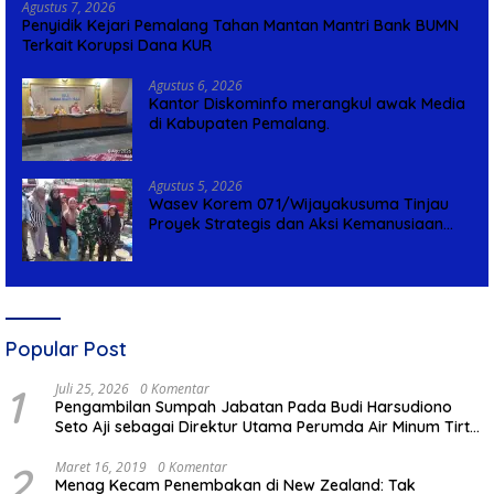
Agustus 7, 2026
Penyidik Kejari Pemalang Tahan Mantan Mantri Bank BUMN
Terkait Korupsi Dana KUR
Agustus 6, 2026
Kantor Diskominfo merangkul awak Media
di Kabupaten Pemalang.
Agustus 5, 2026
Wasev Korem 071/Wijayakusuma Tinjau
Proyek Strategis dan Aksi Kemanusiaan
Kodim 0711/Pemalang
Popular Post
1
Juli 25, 2026
0 Komentar
Pengambilan Sumpah Jabatan Pada Budi Harsudiono
Seto Aji sebagai Direktur Utama Perumda Air Minum Tirta
Mulia Kabupaten Pemalang
2
Maret 16, 2019
0 Komentar
Menag Kecam Penembakan di New Zealand: Tak