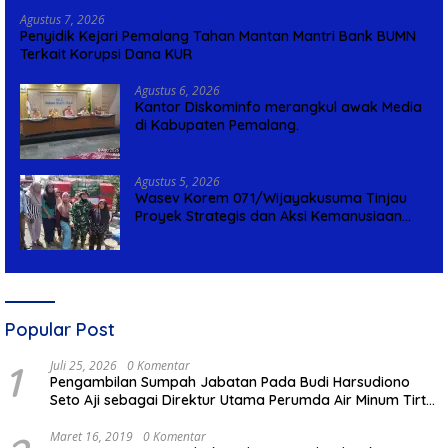
Agustus 7, 2026
Penyidik Kejari Pemalang Tahan Mantan Mantri Bank BUMN
Terkait Korupsi Dana KUR
Agustus 6, 2026
Kantor Diskominfo merangkul awak Media
di Kabupaten Pemalang.
Agustus 5, 2026
Wasev Korem 071/Wijayakusuma Tinjau
Proyek Strategis dan Aksi Kemanusiaan
Kodim 0711/Pemalang
Popular Post
1
Juli 25, 2026
0 Komentar
Pengambilan Sumpah Jabatan Pada Budi Harsudiono
Seto Aji sebagai Direktur Utama Perumda Air Minum Tirta
Mulia Kabupaten Pemalang
Maret 16, 2019
0 Komentar