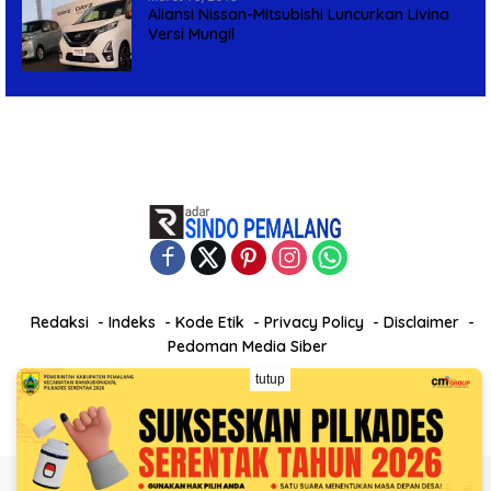
Aliansi Nissan-Mitsubishi Luncurkan Livina
Versi Mungil
Redaksi
Indeks
Kode Etik
Privacy Policy
Disclaimer
Pedoman Media Siber
@2025 | Radar Sindo Pemalang - PT. Center Media
tutup
Independent