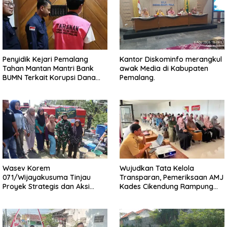
Penyidik Kejari Pemalang
Kantor Diskominfo merangkul
Tahan Mantan Mantri Bank
awak Media di Kabupaten
BUMN Terkait Korupsi Dana
Pemalang.
KUR
Wasev Korem
Wujudkan Tata Kelola
071/Wijayakusuma Tinjau
Transparan, Pemeriksaan AMJ
Proyek Strategis dan Aksi
Kades Cikendung Rampung
Kemanusiaan Kodim
Tanpa Kendala
0711/Pemalang