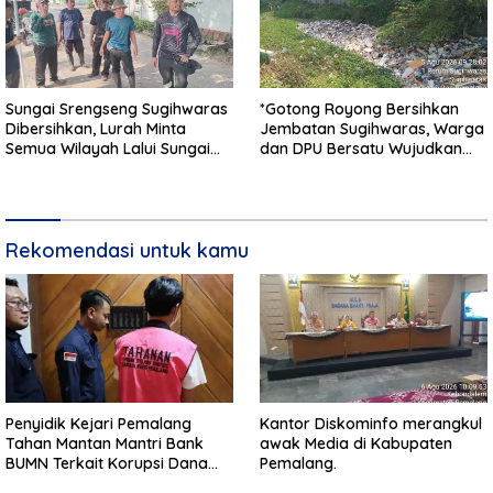
Sungai Srengseng Sugihwaras
*Gotong Royong Bersihkan
Dibersihkan, Lurah Minta
Jembatan Sugihwaras, Warga
Semua Wilayah Lalui Sungai
dan DPU Bersatu Wujudkan
Patuhi Perda Sampah
Infrastruktur Bersih**
Rekomendasi untuk kamu
Penyidik Kejari Pemalang
Kantor Diskominfo merangkul
Tahan Mantan Mantri Bank
awak Media di Kabupaten
BUMN Terkait Korupsi Dana
Pemalang.
KUR