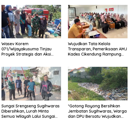
Wasev Korem
Wujudkan Tata Kelola
071/Wijayakusuma Tinjau
Transparan, Pemeriksaan AMJ
Proyek Strategis dan Aksi
Kades Cikendung Rampung
Kemanusiaan Kodim
Tanpa Kendala
0711/Pemalang
Sungai Srengseng Sugihwaras
*Gotong Royong Bersihkan
Dibersihkan, Lurah Minta
Jembatan Sugihwaras, Warga
Semua Wilayah Lalui Sungai
dan DPU Bersatu Wujudkan
Patuhi Perda Sampah
Infrastruktur Bersih**