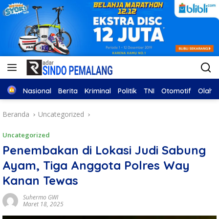
Home
Nasional
Berita
Kriminal
Politik
TNI
Otomotif
Olahr
Beranda
Uncategorized
Uncategorized
Penembakan di Lokasi Judi Sabung
Ayam, Tiga Anggota Polres Way
Kanan Tewas
Suhermo GWI
Maret 18, 2025