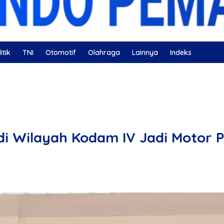
itik
TNI
Otomotif
Olahraga
Lainnya
Indeks
ahatan
Nissan
Bulutangkis
DKI Jakarta
Gerindra
di Wilayah Kodam IV Jadi Motor