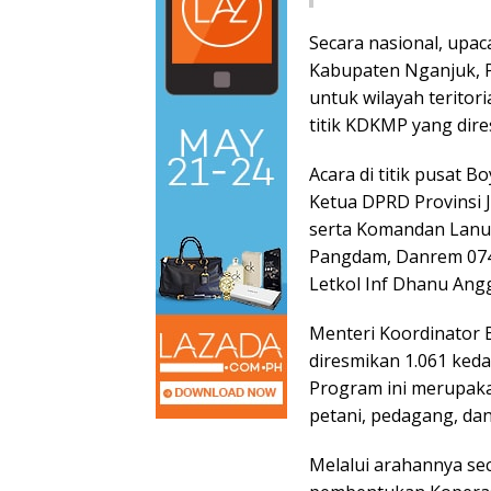
Secara nasional, upa
Kabupaten Nganjuk, Pr
untuk wilayah teritor
titik KDKMP yang dire
Acara di titik pusat B
Ketua DPRD Provinsi J
serta Komandan Lanud
Pangdam, Danrem 074/W
Letkol Inf Dhanu Angg
Menteri Koordinator 
diresmikan 1.061 keda
Program ini merupak
petani, pedagang, da
Melalui arahannya se