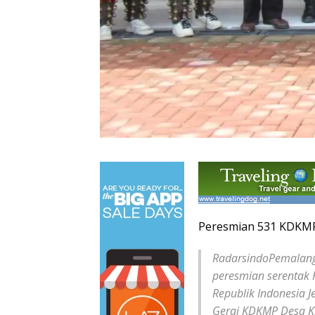
Peresmian 531 KDKMP
RadarsindoPemalang.
peresmian serentak 
Republik Indonesia J
Gerai KDKMP Desa Kr