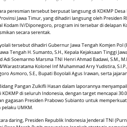
cara peresmian tersebut berpusat langsung di KDKMP Desa
ovinsi Jawa Timur, yang dihadiri langsung oleh Presiden R
ial Kodam IV/Diponegoro, program ini tersebar di delapan K
smikan secara serentak.
oyolali tersebut dihadiri Gubernur Jawa Tengah Komjen Pol (Pu
awa Tengah H. Sumanto, S.H., Kepala Kejaksaan Tinggi Jawa
 Adi Soemarmo Marsma TNI Henri Ahmad Badawi, S.M., M.M
arastratama Kolonel Inf Muhammad Arry Yudistira, S.I.P., 
oro Asmoro, S.E., Bupati Boyolali Agus Irawan, serta jajar
Bidang Pangan Zulkifli Hasan dalam laporannya menyampai
i KDKMP di seluruh Indonesia, dengan target mencapai 30.
an gagasan Presiden Prabowo Subianto untuk memperkuat
n pelaku UMKM.
cara daring, Presiden Republik Indonesia Jenderal TNI (P