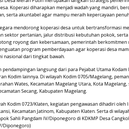
i Desa Merah Putih merupakan langkah strategis pemeri
esa. Koperasi diharapkan menjadi wadah yang mandiri, berd
ran, serta akuntabel agar mampu meraih kepercayaan penuh 
 Negara mendorong koperasi desa untuk bertransformasi me
sektor pertanian, jalur distribusi kebutuhan pokok, serta
otong royong dan kebersamaan, pemerintah berkomitme
 penguatan program pemberdayaan agar koperasi desa ma
nasional dari tingkat bawah.
lan pendampingan langsung dari para Pejabat Utama Kodam 
aran Kodim lainnya. Di wilayah Kodim 0705/Magelang, pema
lurahan Wates, Kecamatan Magelang Utara, Kota Magelang
ecamatan Secang, Kabupaten Magelang.
ayah Kodim 0723/Klaten, kegiatan pengawasan dihadiri oleh
si, Kecamatan Jatinom, Kabupaten Klaten. Serta di wilaya
Kapok Sahli Pangdam IV/Diponegoro di KDKMP Desa Cangko
V/Diponegoro)