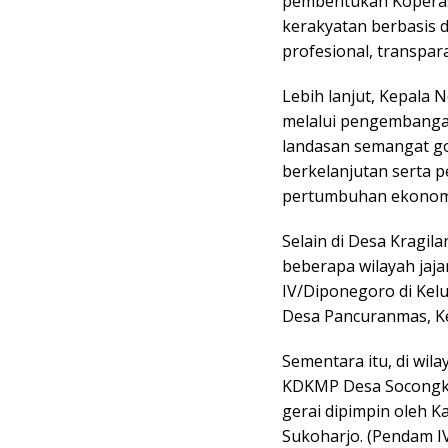
pembentukan Koperas
kerakyatan berbasis d
profesional, transpa
Lebih lanjut, Kepala
melalui pengembangan 
landasan semangat g
berkelanjutan serta
pertumbuhan ekonomi 
Selain di Desa Kragi
beberapa wilayah jaj
IV/Diponegoro di Ke
Desa Pancuranmas, K
Sementara itu, di wil
KDKMP Desa Socongkan
gerai dipimpin oleh 
Sukoharjo. (Pendam I