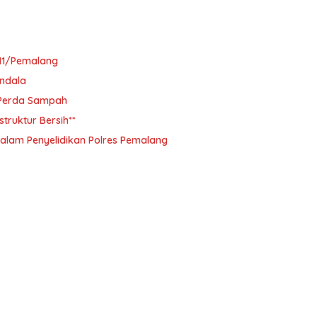
11/Pemalang
ndala
i Perda Sampah
ruktur Bersih**
alam Penyelidikan Polres Pemalang