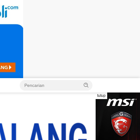
Langsung
ke
konten
tutup