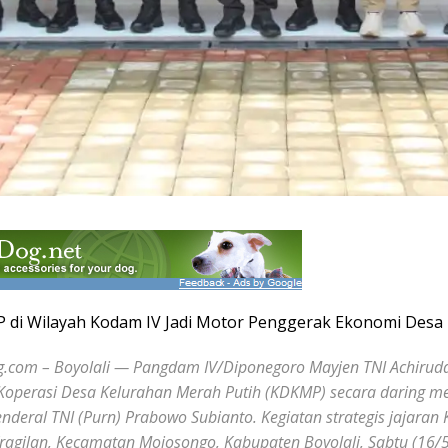
 di Wilayah Kodam IV Jadi Motor Penggerak Ekonomi Desa
com – Boyolali — Pangdam IV/Diponegoro Mayjen TNI Achiruddin
Koperasi Desa Kelurahan Merah Putih (KDKMP) secara daring mel
enderal TNI (Purn) Prabowo Subianto. Kegiatan strategis jajaran
agilan, Kecamatan Mojosongo, Kabupaten Boyolali, Sabtu (16/