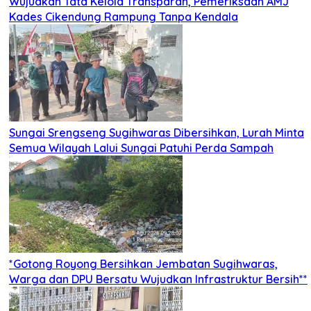
Wujudkan Tata Kelola Transparan, Pemeriksaan AMJ
Kades Cikendung Rampung Tanpa Kendala
Sungai Srengseng Sugihwaras Dibersihkan, Lurah Minta
Semua Wilayah Lalui Sungai Patuhi Perda Sampah
*Gotong Royong Bersihkan Jembatan Sugihwaras,
Warga dan DPU Bersatu Wujudkan Infrastruktur Bersih**