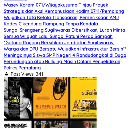
Wasev Korem 071/Wijayakusuma Tinjau Proyek
Strategis dan Aksi Kemanusiaan Kodim 0711/Pemalang
Wujudkan Tata Kelola Transparan, Pemeriksaan AMJ
Kades Cikendung Rampung Tanpa Kendala
Sungai Srengseng Sugihwaras Dibersihkan, Lurah Minta
Semua Wilayah Lalui Sungai Patuhi Perda Sampah
*Gotong Royong Bersihkan Jembatan Sugihwaras,
Warga dan DPU Bersatu Wujudkan Infrastruktur Bersih**
Meningalnya Siswa SMP Negeri 4 Randudongkal di Duga
Perundungan atau Bullying Masih Dalam Penyelidikan
Polres Pemalang
Post Views:
341