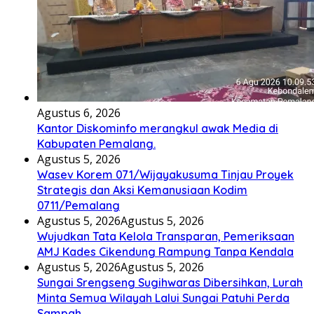
Agustus 6, 2026
Kantor Diskominfo merangkul awak Media di
Kabupaten Pemalang.
Agustus 5, 2026
Wasev Korem 071/Wijayakusuma Tinjau Proyek
Strategis dan Aksi Kemanusiaan Kodim
0711/Pemalang
Agustus 5, 2026
Agustus 5, 2026
Wujudkan Tata Kelola Transparan, Pemeriksaan
AMJ Kades Cikendung Rampung Tanpa Kendala
Agustus 5, 2026
Agustus 5, 2026
Sungai Srengseng Sugihwaras Dibersihkan, Lurah
Minta Semua Wilayah Lalui Sungai Patuhi Perda
Sampah