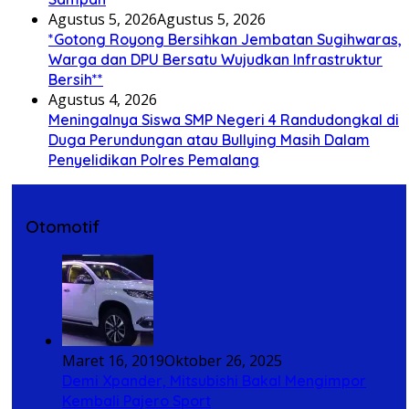
Agustus 5, 2026
Agustus 5, 2026
*Gotong Royong Bersihkan Jembatan Sugihwaras,
Warga dan DPU Bersatu Wujudkan Infrastruktur
Bersih**
Agustus 4, 2026
Meningalnya Siswa SMP Negeri 4 Randudongkal di
Duga Perundungan atau Bullying Masih Dalam
Penyelidikan Polres Pemalang
Otomotif
Maret 16, 2019
Oktober 26, 2025
Demi Xpander, Mitsubishi Bakal Mengimpor
Kembali Pajero Sport