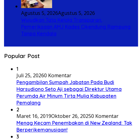
Agustus 5, 2026
Agustus 5, 2026
Wujudkan Tata Kelola Transparan,
Pemeriksaan AMJ Kades Cikendung Rampung
Tanpa Kendala
Popular Post
1
Juli 25, 2026
0 Komentar
Pengambilan Sumpah Jabatan Pada Budi
Harsudiono Seto Aji sebagai Direktur Utama
Perumda Air Minum Tirta Mulia Kabupaten
Pemalang
2
Maret 16, 2019
Oktober 26, 2025
0 Komentar
Menag Kecam Penembakan di New Zealand: Tak
Berperikemanusiaan!
3