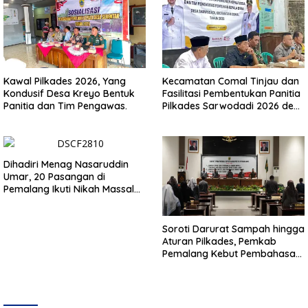
Kawal Pilkades 2026, Yang
Kecamatan Comal Tinjau dan
Kondusif Desa Kreyo Bentuk
Fasilitasi Pembentukan Panitia
Panitia dan Tim Pengawas.
Pilkades Sarwodadi 2026 demi
Wujudkan Pemilu Demokratis
Dihadiri Menag Nasaruddin
Umar, 20 Pasangan di
Pemalang Ikuti Nikah Massal
dan Dikirab Kereta Kuda
Soroti Darurat Sampah hingga
Aturan Pilkades, Pemkab
Pemalang Kebut Pembahasan
Regulasi Baru