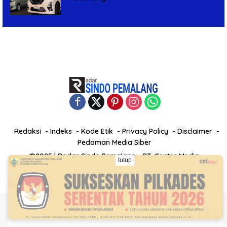
Redaksi
Indeks
Kode Etik
Privacy Policy
Disclaimer
Pedoman Media Siber
@2025 | Radar Sindo Pemalang - PT. Center Media
tutup
Independent