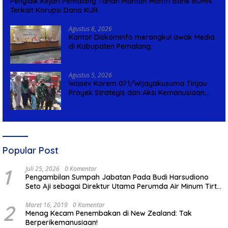
Penyidik Kejari Pemalang Tahan Mantan Mantri Bank BUMN
Terkait Korupsi Dana KUR
Agustus 6, 2026
Kantor Diskominfo merangkul awak Media
di Kabupaten Pemalang.
Agustus 5, 2026
Wasev Korem 071/Wijayakusuma Tinjau
Proyek Strategis dan Aksi Kemanusiaan
Kodim 0711/Pemalang
Popular Post
1
Juli 25, 2026
0 Komentar
Pengambilan Sumpah Jabatan Pada Budi Harsudiono
Seto Aji sebagai Direktur Utama Perumda Air Minum Tirta
Mulia Kabupaten Pemalang
2
Maret 16, 2019
0 Komentar
Menag Kecam Penembakan di New Zealand: Tak
Berperikemanusiaan!