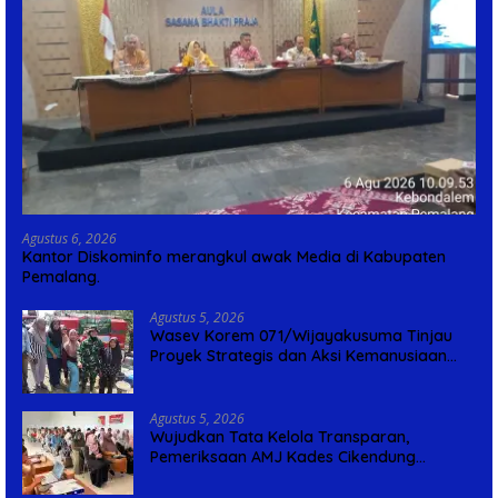
Agustus 6, 2026
Kantor Diskominfo merangkul awak Media di Kabupaten
Pemalang.
Agustus 5, 2026
Wasev Korem 071/Wijayakusuma Tinjau
Proyek Strategis dan Aksi Kemanusiaan
Kodim 0711/Pemalang
Agustus 5, 2026
Wujudkan Tata Kelola Transparan,
Pemeriksaan AMJ Kades Cikendung
Rampung Tanpa Kendala