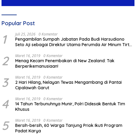
Popular Post
1
Juli 25, 2026
0 Komentar
Pengambilan Sumpah Jabatan Pada Budi Harsudiono
Seto Aji sebagai Direktur Utama Perumda Air Minum Tirta
Mulia Kabupaten Pemalang
2
Maret 16, 2019
0 Komentar
Menag Kecam Penembakan di New Zealand: Tak
Berperikemanusiaan!
3
Maret 16, 2019
0 Komentar
2 Hari Hilang, Nelayan Tewas Mengambang di Pantai
Cipalawah Garut
4
Maret 16, 2019
0 Komentar
14 Tahun Terbunuhnya Munir, Polri Didesak Bentuk Tim
Khusus
5
Maret 16, 2019
0 Komentar
Bersih-bersih, 60 Warga Tanjung Priok Ikuti Program
Padat Karya