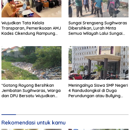
Wujudkan Tata Kelola
Sungai Srengseng Sugihwaras
Transparan, Pemeriksaan AMJ
Dibersihkan, Lurah Minta
Kades Cikendung Rampung
Semua Wilayah Lalui Sungai
Tanpa Kendala
Patuhi Perda Sampah
*Gotong Royong Bersihkan
Meningalnya Siswa SMP Negeri
Jembatan Sugihwaras, Warga
4 Randudongkal di Duga
dan DPU Bersatu Wujudkan
Perundungan atau Bullying
Infrastruktur Bersih**
Masih Dalam Penyelidikan
Polres Pemalang
Rekomendasi untuk kamu