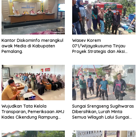
Kantor Diskominfo merangkul
Wasev Korem
awak Media di Kabupaten
071/Wijayakusuma Tinjau
Pemalang.
Proyek Strategis dan Aksi
Kemanusiaan Kodim
0711/Pemalang
Wujudkan Tata Kelola
Sungai Srengseng Sugihwaras
Transparan, Pemeriksaan AMJ
Dibersihkan, Lurah Minta
Kades Cikendung Rampung
Semua Wilayah Lalui Sungai
Tanpa Kendala
Patuhi Perda Sampah