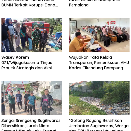
BUMN Terkait Korupsi Dana
Pemalang.
KUR
Wasev Korem
Wujudkan Tata Kelola
071/Wijayakusuma Tinjau
Transparan, Pemeriksaan AMJ
Proyek Strategis dan Aksi
Kades Cikendung Rampung
Kemanusiaan Kodim
Tanpa Kendala
0711/Pemalang
Sungai Srengseng Sugihwaras
*Gotong Royong Bersihkan
Dibersihkan, Lurah Minta
Jembatan Sugihwaras, Warga
Semua Wilayah Lalui Sungai
dan DPU Bersatu Wujudkan