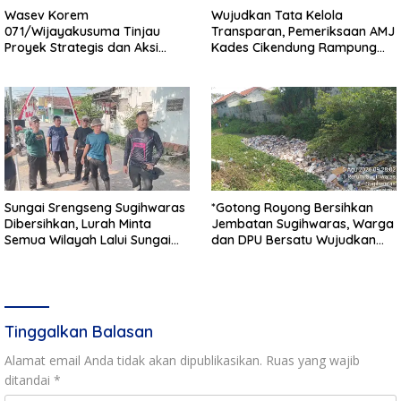
Wasev Korem
Wujudkan Tata Kelola
071/Wijayakusuma Tinjau
Transparan, Pemeriksaan AMJ
Proyek Strategis dan Aksi
Kades Cikendung Rampung
Kemanusiaan Kodim
Tanpa Kendala
0711/Pemalang
Sungai Srengseng Sugihwaras
*Gotong Royong Bersihkan
Dibersihkan, Lurah Minta
Jembatan Sugihwaras, Warga
Semua Wilayah Lalui Sungai
dan DPU Bersatu Wujudkan
Patuhi Perda Sampah
Infrastruktur Bersih**
Tinggalkan Balasan
Alamat email Anda tidak akan dipublikasikan.
Ruas yang wajib
ditandai
*