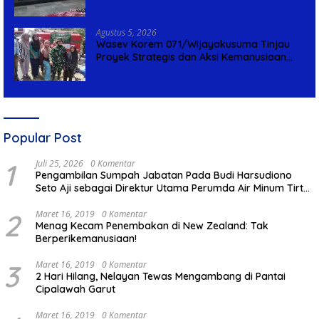
Agustus 5, 2026
Wasev Korem 071/Wijayakusuma Tinjau
Proyek Strategis dan Aksi Kemanusiaan
Kodim 0711/Pemalang
Popular Post
1
Juli 25, 2026
0 Komentar
Pengambilan Sumpah Jabatan Pada Budi Harsudiono
Seto Aji sebagai Direktur Utama Perumda Air Minum Tirta
Mulia Kabupaten Pemalang
2
Maret 16, 2019
0 Komentar
Menag Kecam Penembakan di New Zealand: Tak
Berperikemanusiaan!
3
Maret 16, 2019
0 Komentar
2 Hari Hilang, Nelayan Tewas Mengambang di Pantai
Cipalawah Garut
Maret 16, 2019
0 Komentar