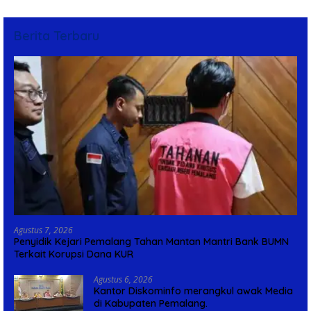
Berita Terbaru
Agustus 7, 2026
Penyidik Kejari Pemalang Tahan Mantan Mantri Bank BUMN
Terkait Korupsi Dana KUR
Agustus 6, 2026
Kantor Diskominfo merangkul awak Media
di Kabupaten Pemalang.