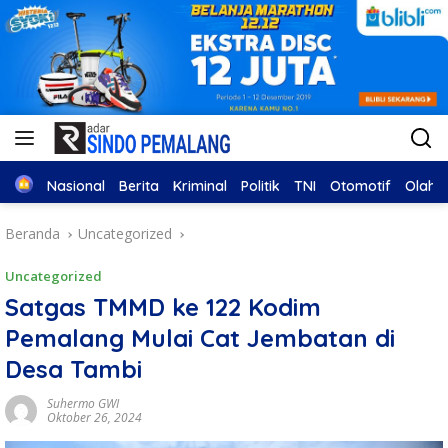
Home
Nasional
Berita
Kriminal
Politik
TNI
Otomotif
Olahr
Beranda
Uncategorized
Uncategorized
Satgas TMMD ke 122 Kodim
Pemalang Mulai Cat Jembatan di
Desa Tambi
Suhermo GWI
Oktober 26, 2024