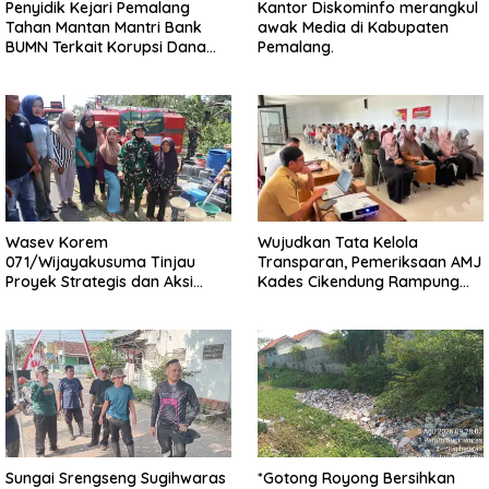
Penyidik Kejari Pemalang
Kantor Diskominfo merangkul
Tahan Mantan Mantri Bank
awak Media di Kabupaten
BUMN Terkait Korupsi Dana
Pemalang.
KUR
Wasev Korem
Wujudkan Tata Kelola
071/Wijayakusuma Tinjau
Transparan, Pemeriksaan AMJ
Proyek Strategis dan Aksi
Kades Cikendung Rampung
Kemanusiaan Kodim
Tanpa Kendala
0711/Pemalang
Sungai Srengseng Sugihwaras
*Gotong Royong Bersihkan