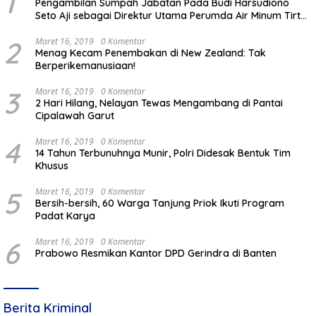
1
Pengambilan Sumpah Jabatan Pada Budi Harsudiono
Seto Aji sebagai Direktur Utama Perumda Air Minum Tirta
Mulia Kabupaten Pemalang
2
Maret 16, 2019
0 Komentar
Menag Kecam Penembakan di New Zealand: Tak
Berperikemanusiaan!
3
Maret 16, 2019
0 Komentar
2 Hari Hilang, Nelayan Tewas Mengambang di Pantai
Cipalawah Garut
4
Maret 16, 2019
0 Komentar
14 Tahun Terbunuhnya Munir, Polri Didesak Bentuk Tim
Khusus
5
Maret 16, 2019
0 Komentar
Bersih-bersih, 60 Warga Tanjung Priok Ikuti Program
Padat Karya
6
Maret 16, 2019
0 Komentar
Prabowo Resmikan Kantor DPD Gerindra di Banten
Berita Kriminal