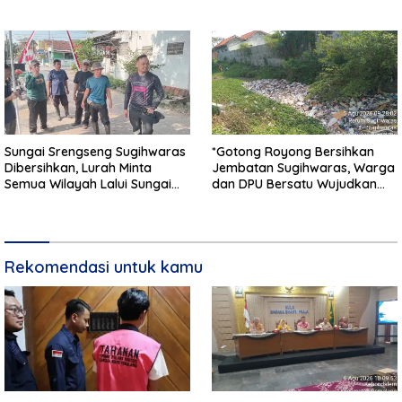
Kemanusiaan Kodim
Tanpa Kendala
0711/Pemalang
Sungai Srengseng Sugihwaras
*Gotong Royong Bersihkan
Dibersihkan, Lurah Minta
Jembatan Sugihwaras, Warga
Semua Wilayah Lalui Sungai
dan DPU Bersatu Wujudkan
Patuhi Perda Sampah
Infrastruktur Bersih**
Rekomendasi untuk kamu