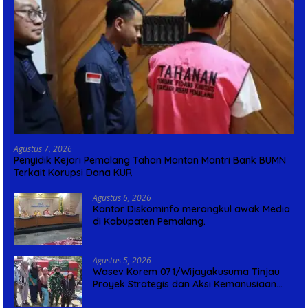
Agustus 7, 2026
Penyidik Kejari Pemalang Tahan Mantan Mantri Bank BUMN
Terkait Korupsi Dana KUR
Agustus 6, 2026
Kantor Diskominfo merangkul awak Media
di Kabupaten Pemalang.
Agustus 5, 2026
Wasev Korem 071/Wijayakusuma Tinjau
Proyek Strategis dan Aksi Kemanusiaan
Kodim 0711/Pemalang