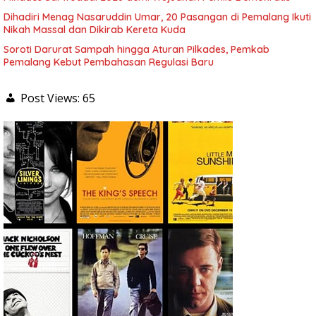
Dihadiri Menag Nasaruddin Umar, 20 Pasangan di Pemalang Ikuti
Nikah Massal dan Dikirab Kereta Kuda
Soroti Darurat Sampah hingga Aturan Pilkades, Pemkab
Pemalang Kebut Pembahasan Regulasi Baru
Post Views:
65