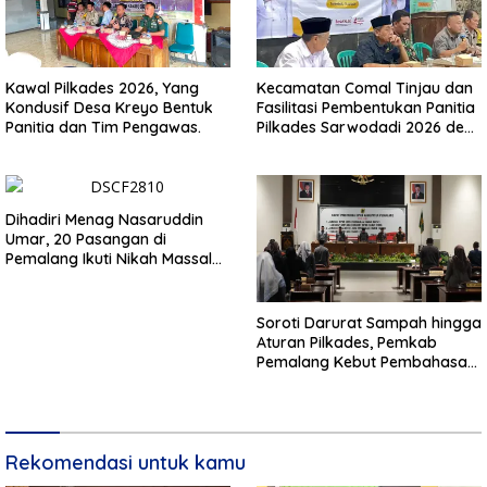
Kawal Pilkades 2026, Yang
Kecamatan Comal Tinjau dan
Kondusif Desa Kreyo Bentuk
Fasilitasi Pembentukan Panitia
Panitia dan Tim Pengawas.
Pilkades Sarwodadi 2026 demi
Wujudkan Pemilu Demokratis
Dihadiri Menag Nasaruddin
Umar, 20 Pasangan di
Pemalang Ikuti Nikah Massal
dan Dikirab Kereta Kuda
Soroti Darurat Sampah hingga
Aturan Pilkades, Pemkab
Pemalang Kebut Pembahasan
Regulasi Baru
Rekomendasi untuk kamu