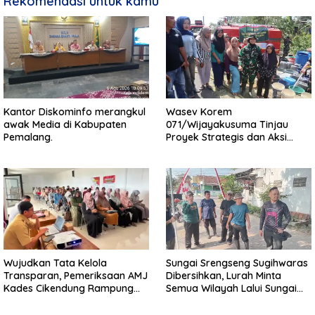
Rekomendasi untuk kamu
Kantor Diskominfo merangkul
Wasev Korem
awak Media di Kabupaten
071/Wijayakusuma Tinjau
Pemalang.
Proyek Strategis dan Aksi
Kemanusiaan Kodim
0711/Pemalang
Wujudkan Tata Kelola
Sungai Srengseng Sugihwaras
Transparan, Pemeriksaan AMJ
Dibersihkan, Lurah Minta
Kades Cikendung Rampung
Semua Wilayah Lalui Sungai
Tanpa Kendala
Patuhi Perda Sampah