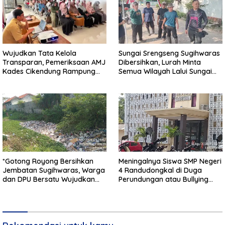
Wujudkan Tata Kelola
Sungai Srengseng Sugihwaras
Transparan, Pemeriksaan AMJ
Dibersihkan, Lurah Minta
Kades Cikendung Rampung
Semua Wilayah Lalui Sungai
Tanpa Kendala
Patuhi Perda Sampah
*Gotong Royong Bersihkan
Meningalnya Siswa SMP Negeri
Jembatan Sugihwaras, Warga
4 Randudongkal di Duga
dan DPU Bersatu Wujudkan
Perundungan atau Bullying
Infrastruktur Bersih**
Masih Dalam Penyelidikan
Polres Pemalang