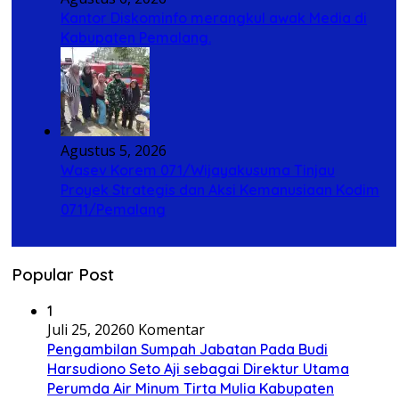
Kantor Diskominfo merangkul awak Media di
Kabupaten Pemalang.
Agustus 5, 2026
Wasev Korem 071/Wijayakusuma Tinjau
Proyek Strategis dan Aksi Kemanusiaan Kodim
0711/Pemalang
Popular Post
1
Juli 25, 2026
0 Komentar
Pengambilan Sumpah Jabatan Pada Budi
Harsudiono Seto Aji sebagai Direktur Utama
Perumda Air Minum Tirta Mulia Kabupaten