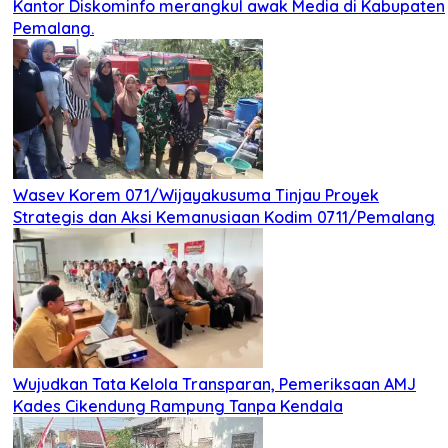
Kantor Diskominfo merangkul awak Media di Kabupaten
Pemalang.
Wasev Korem 071/Wijayakusuma Tinjau Proyek
Strategis dan Aksi Kemanusiaan Kodim 0711/Pemalang
Wujudkan Tata Kelola Transparan, Pemeriksaan AMJ
Kades Cikendung Rampung Tanpa Kendala