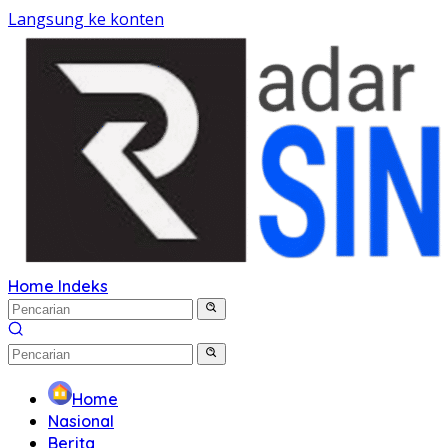
Langsung ke konten
Home
Indeks
Home
Nasional
Berita