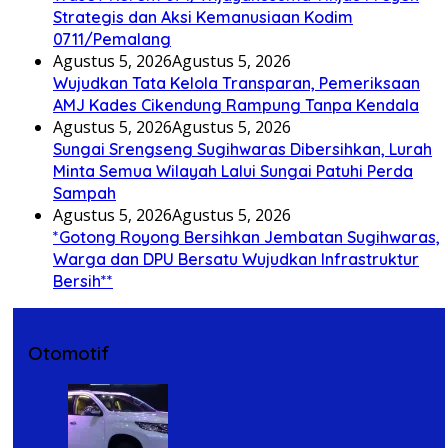
Strategis dan Aksi Kemanusiaan Kodim
0711/Pemalang
Agustus 5, 2026
Agustus 5, 2026
Wujudkan Tata Kelola Transparan, Pemeriksaan
AMJ Kades Cikendung Rampung Tanpa Kendala
Agustus 5, 2026
Agustus 5, 2026
Sungai Srengseng Sugihwaras Dibersihkan, Lurah
Minta Semua Wilayah Lalui Sungai Patuhi Perda
Sampah
Agustus 5, 2026
Agustus 5, 2026
*Gotong Royong Bersihkan Jembatan Sugihwaras,
Warga dan DPU Bersatu Wujudkan Infrastruktur
Bersih**
Otomotif