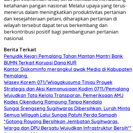
ketahanan pangan nasional. Melalui upaya yang terus-
menerus dalam meningkatkan produktivitas pertanian
dan kesejahteraan petani, diharapkan pertanian di
wilayah tersebut dapat terus berkembang dan
berkontribusi positif bagi pembangunan pertanian
nasional.
Berita Terkait
Penyidik Kejari Pemalang Tahan Mantan Mantri Bank
BUMN Terkait Korupsi Dana KUR
Kantor Diskominfo merangkul awak Media di Kabupaten
Pemalang.
Wasev Korem 071/Wijayakusuma Tinjau Proyek
Strategis dan Aksi Kemanusiaan Kodim 0711/Pemalang
Wujudkan Tata Kelola Transparan, Pemeriksaan AMJ
Kades Cikendung Rampung Tanpa Kendala
Sungai Srengseng Sugihwaras Dibersihkan, Lurah Minta
Semua Wilayah Lalui Sungai Patuhi Perda Sampah
*Gotong Royong Bersihkan Jembatan Sugihwaras,
Warga dan DPU Bersatu Wujudkan Infrastruktur Bersih**