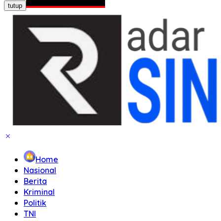
tutup
Home
Nasional
Berita
Kriminal
Politik
TNI