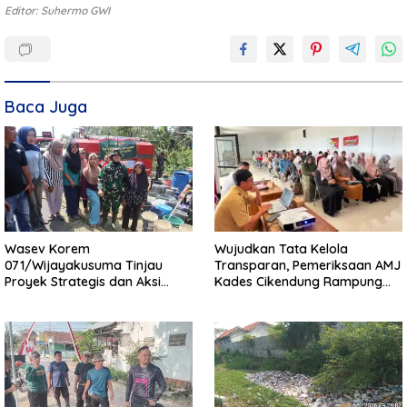
Editor: Suhermo GWI
Baca Juga
Wasev Korem
Wujudkan Tata Kelola
071/Wijayakusuma Tinjau
Transparan, Pemeriksaan AMJ
Proyek Strategis dan Aksi
Kades Cikendung Rampung
Kemanusiaan Kodim
Tanpa Kendala
0711/Pemalang