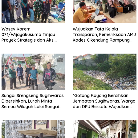
Wasev Korem
Wujudkan Tata Kelola
071/Wijayakusuma Tinjau
Transparan, Pemeriksaan AMJ
Proyek Strategis dan Aksi
Kades Cikendung Rampung
Kemanusiaan Kodim
Tanpa Kendala
0711/Pemalang
Sungai Srengseng Sugihwaras
*Gotong Royong Bersihkan
Dibersihkan, Lurah Minta
Jembatan Sugihwaras, Warga
Semua Wilayah Lalui Sungai
dan DPU Bersatu Wujudkan
Patuhi Perda Sampah
Infrastruktur Bersih**