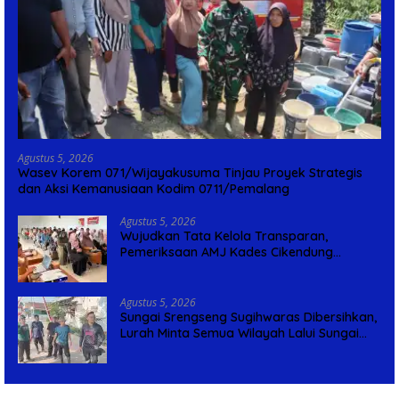
Agustus 5, 2026
Wasev Korem 071/Wijayakusuma Tinjau Proyek Strategis
dan Aksi Kemanusiaan Kodim 0711/Pemalang
Agustus 5, 2026
Wujudkan Tata Kelola Transparan,
Pemeriksaan AMJ Kades Cikendung
Rampung Tanpa Kendala
Agustus 5, 2026
Sungai Srengseng Sugihwaras Dibersihkan,
Lurah Minta Semua Wilayah Lalui Sungai
Patuhi Perda Sampah