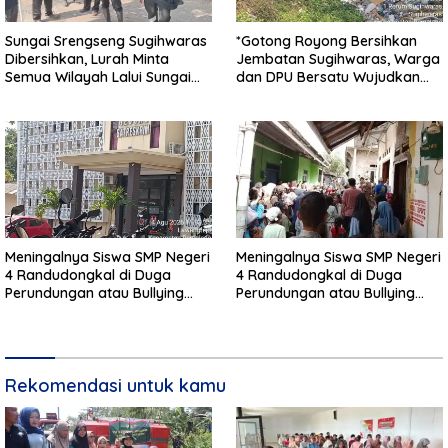
Sungai Srengseng Sugihwaras
*Gotong Royong Bersihkan
Dibersihkan, Lurah Minta
Jembatan Sugihwaras, Warga
Semua Wilayah Lalui Sungai
dan DPU Bersatu Wujudkan
Patuhi Perda Sampah
Infrastruktur Bersih**
Meningalnya Siswa SMP Negeri
Meningalnya Siswa SMP Negeri
4 Randudongkal di Duga
4 Randudongkal di Duga
Perundungan atau Bullying
Perundungan atau Bullying
Masih Dalam Penyelidikan
Masih Dalam Penyelidikan
Polres Pemalang
Polres Pemalang
Rekomendasi untuk kamu