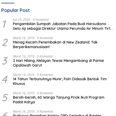
Popular Post
1
Juli 25, 2026
0 Komentar
Pengambilan Sumpah Jabatan Pada Budi Harsudiono
Seto Aji sebagai Direktur Utama Perumda Air Minum Tirta
Mulia Kabupaten Pemalang
2
Maret 16, 2019
0 Komentar
Menag Kecam Penembakan di New Zealand: Tak
Berperikemanusiaan!
3
Maret 16, 2019
0 Komentar
2 Hari Hilang, Nelayan Tewas Mengambang di Pantai
Cipalawah Garut
4
Maret 16, 2019
0 Komentar
14 Tahun Terbunuhnya Munir, Polri Didesak Bentuk Tim
Khusus
5
Maret 16, 2019
0 Komentar
Bersih-bersih, 60 Warga Tanjung Priok Ikuti Program
Padat Karya
6
Maret 16, 2019
0 Komentar
Prabowo Resmikan Kantor DPD Gerindra di Banten