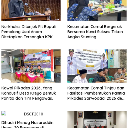
Nurkholes Ditunjuk Plt Bupati
Kecamatan Comal Bergerak
Pemalang Usai Anom
Bersama Kunci Sukses Tekan
Ditetapkan Tersangka KPK
Angka Stunting
Kawal Pilkades 2026, Yang
Kecamatan Comal Tinjau dan
Kondusif Desa Kreyo Bentuk
Fasilitasi Pembentukan Panitia
Panitia dan Tim Pengawas.
Pilkades Sarwodadi 2026 demi
Wujudkan Pemilu Demokratis
Dihadiri Menag Nasaruddin
Umar, 20 Pasangan di