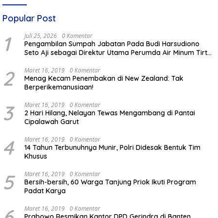
Popular Post
1
Juli 25, 2026
0 Komentar
Pengambilan Sumpah Jabatan Pada Budi Harsudiono
Seto Aji sebagai Direktur Utama Perumda Air Minum Tirta
Mulia Kabupaten Pemalang
2
Maret 16, 2019
0 Komentar
Menag Kecam Penembakan di New Zealand: Tak
Berperikemanusiaan!
3
Maret 16, 2019
0 Komentar
2 Hari Hilang, Nelayan Tewas Mengambang di Pantai
Cipalawah Garut
4
Maret 16, 2019
0 Komentar
14 Tahun Terbunuhnya Munir, Polri Didesak Bentuk Tim
Khusus
5
Maret 16, 2019
0 Komentar
Bersih-bersih, 60 Warga Tanjung Priok Ikuti Program
Padat Karya
6
Maret 16, 2019
0 Komentar
Prabowo Resmikan Kantor DPD Gerindra di Banten