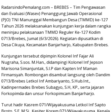
RadarsindoPemalang.com – BREBES – Tim Pengawasan
dan Evaluasi (Wasev) Penanggung Jawab Operasional
(PJO) TNI Manunggal Membangun Desa (TMMD) ke-127
Tahun 2026 melaksanakan kunjungan kerja dalam rangka
meninjau pelaksanaan TMMD Reguler Ke-127 Kodim
0713/Brebes, Jumat (6/3/2026). Kegiatan dipusatkan di
Desa Cikuya, Kecamatan Banjarharjo, Kabupaten Brebes.
Kunjungan tersebut dipimpin Kolonel Inf Fajar Ali
Nugraha, S.sos. M.Han., didampingi Kolonel Inf Jepson
Marisona Simanjuntak, S.I.P dan Kapten Inf Maman
Firmansyah. Rombongan disambut langsung oleh Dandim
0713/Brebes Letkol Inf Ambariyanto, S.Hub.Int.,
Kadinpermades Brebes Subagyo, S.H, KP., serta jajaran
Forkopimda dan unsur Forkopimcam Banjarharjo.
Turut hadir Kasrem 071/Wijayakusuma Letkol Inf Sapto
Broto, S.E. M.Si., Kasiter Korem 071/Wijayakusuma, Kepala