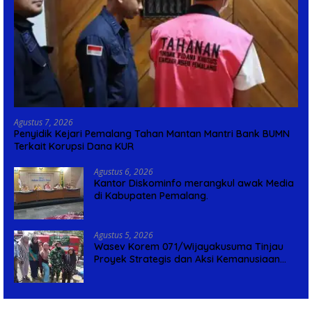
Agustus 7, 2026
Penyidik Kejari Pemalang Tahan Mantan Mantri Bank BUMN
Terkait Korupsi Dana KUR
Agustus 6, 2026
Kantor Diskominfo merangkul awak Media
di Kabupaten Pemalang.
Agustus 5, 2026
Wasev Korem 071/Wijayakusuma Tinjau
Proyek Strategis dan Aksi Kemanusiaan
Kodim 0711/Pemalang