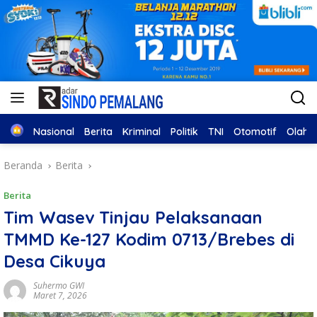
Home
Nasional
Berita
Kriminal
Politik
TNI
Otomotif
Olahr
Beranda
Berita
Berita
Tim Wasev Tinjau Pelaksanaan
TMMD Ke-127 Kodim 0713/Brebes di
Desa Cikuya
Suhermo GWI
Maret 7, 2026