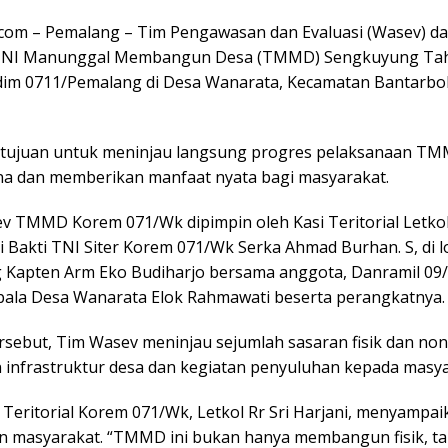
com – Pemalang – Tim Pengawasan dan Evaluasi (Wasev) d
 TNI Manunggal Membangun Desa (TMMD) Sengkuyung Taha
dim 0711/Pemalang di Desa Wanarata, Kecamatan Bantarbo
ertujuan untuk meninjau langsung progres pelaksanaan T
ana dan memberikan manfaat nyata bagi masyarakat.
TMMD Korem 071/Wk dipimpin oleh Kasi Teritorial Letkol Cba
 Bakti TNI Siter Korem 071/Wk Serka Ahmad Burhan. S, di 
Kapten Arm Eko Budiharjo bersama anggota, Danramil 09/
ala Desa Wanarata Elok Rahmawati beserta perangkatnya.
ebut, Tim Wasev meninjau sejumlah sasaran fisik dan non-f
infrastruktur desa dan kegiatan penyuluhan kepada masya
 Teritorial Korem 071/Wk, Letkol Rr Sri Harjani, menyampa
an masyarakat. “TMMD ini bukan hanya membangun fisik, 