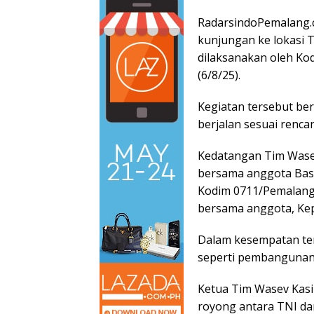
RadarsindoPemalang.
kunjungan ke lokasi
dilaksanakan oleh Ko
(6/8/25).
Kegiatan tersebut b
berjalan sesuai renc
Kedatangan Tim Wasev 
bersama anggota Basi
Kodim 0711/Pemalang 
bersama anggota, Kep
Dalam kesempatan ters
seperti pembangunan 
Ketua Tim Wasev Kasi
royong antara TNI d