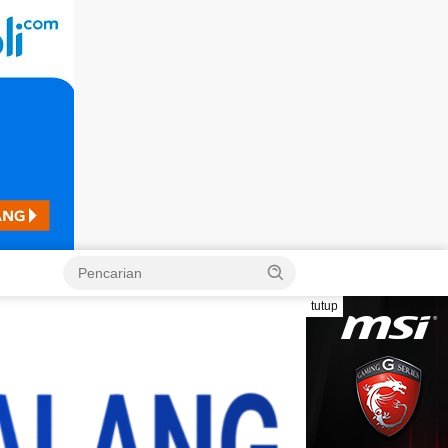
Langsung
ke
konten
tutup