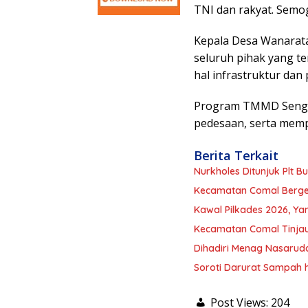
TNI dan rakyat. Semo
Kepala Desa Wanarata
seluruh pihak yang t
hal infrastruktur dan
Program TMMD Sengk
pedesaan, serta memp
Berita Terkait
Nurkholes Ditunjuk Plt 
Kecamatan Comal Berger
Kawal Pilkades 2026, Ya
Kecamatan Comal Tinjau 
Dihadiri Menag Nasarudd
Soroti Darurat Sampah 
Post Views:
204