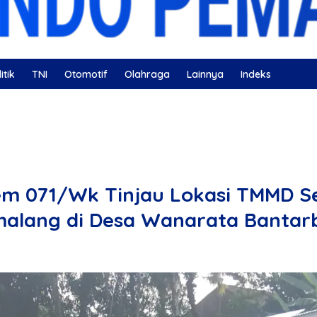
itik
TNI
Otomotif
Olahraga
Lainnya
Indeks
ahatan
Nissan
Bulutangkis
DKI Jakarta
Gerindra
 071/Wk Tinjau Lokasi TMMD Se
alang di Desa Wanarata Bantar