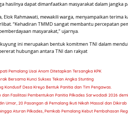
ga hasilnya dapat dimanfaatkan masyarakat dalam jangka p
, Elok Rahmawati, mewakili warga, menyampaikan terima kas
erlibat. “Kehadiran TMMD sangat membantu percepatan pe
 pemberdayaan masyarakat,” ujarnya.
uyung ini merupakan bentuk komitmen TNI dalam mendu
ererat hubungan antara TNI dan rakyat
Bupati Pemalang Usai Anom Ditetapkan Tersangka KPK
ak Bersama Kunci Sukses Tekan Angka Stunting
ng Kondusif Desa Kreyo Bentuk Panitia dan Tim Pengawas.
dan Fasilitasi Pembentukan Panitia Pilkades Sarwodadi 2026 dem
in Umar, 20 Pasangan di Pemalang Ikuti Nikah Massal dan Dikirab
hingga Aturan Pilkades, Pemkab Pemalang Kebut Pembahasan Regu