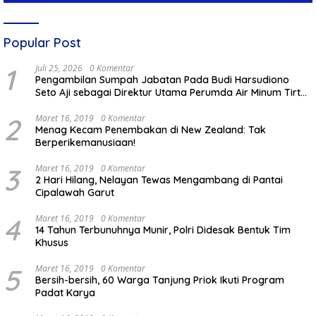
Popular Post
1
Juli 25, 2026
0 Komentar
Pengambilan Sumpah Jabatan Pada Budi Harsudiono
Seto Aji sebagai Direktur Utama Perumda Air Minum Tirta
Mulia Kabupaten Pemalang
2
Maret 16, 2019
0 Komentar
Menag Kecam Penembakan di New Zealand: Tak
Berperikemanusiaan!
3
Maret 16, 2019
0 Komentar
2 Hari Hilang, Nelayan Tewas Mengambang di Pantai
Cipalawah Garut
4
Maret 16, 2019
0 Komentar
14 Tahun Terbunuhnya Munir, Polri Didesak Bentuk Tim
Khusus
5
Maret 16, 2019
0 Komentar
Bersih-bersih, 60 Warga Tanjung Priok Ikuti Program
Padat Karya