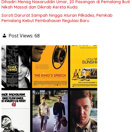
Dihadiri Menag Nasaruddin Umar, 20 Pasangan di Pemalang Ikuti
Nikah Massal dan Dikirab Kereta Kuda
Soroti Darurat Sampah hingga Aturan Pilkades, Pemkab
Pemalang Kebut Pembahasan Regulasi Baru
Post Views:
68