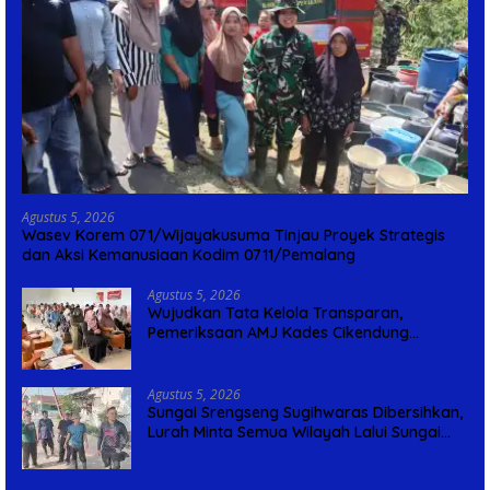
Agustus 5, 2026
Wasev Korem 071/Wijayakusuma Tinjau Proyek Strategis
dan Aksi Kemanusiaan Kodim 0711/Pemalang
Agustus 5, 2026
Wujudkan Tata Kelola Transparan,
Pemeriksaan AMJ Kades Cikendung
Rampung Tanpa Kendala
Agustus 5, 2026
Sungai Srengseng Sugihwaras Dibersihkan,
Lurah Minta Semua Wilayah Lalui Sungai
Patuhi Perda Sampah