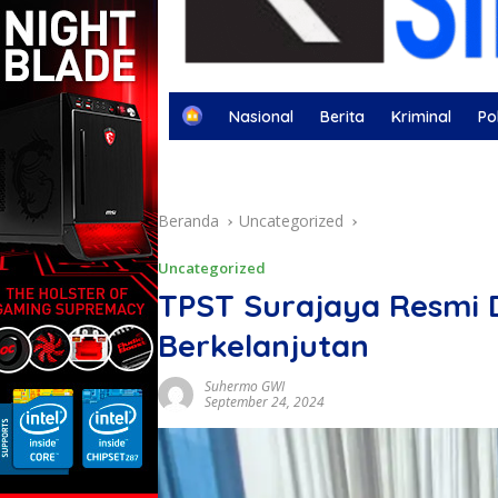
H
Nasional
Berita
Kriminal
Pol
o
m
Berita Otomotif
Berita Olahraga
Kej
e
Beranda
Uncategorized
Uncategorized
TPST Surajaya Resmi 
Berkelanjutan
Suhermo GWI
September 24, 2024