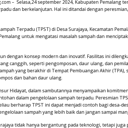
.com – Selasa,24 september 2024, Kabupaten Pemalang te
padu dan berkelanjutan. Hal ini ditandai dengan peresmian
mpah Terpadu (TPST) di Desa Surajaya, Kecamatan Pemala
Pemalang untuk mengatasi masalah sampah dan menciptaka
n dengan konsep modern dan inovatif. Fasilitas ini dileng
ng canggih, seperti pengomposan, daur ulang, dan pemila
ampah yang berakhir di Tempat Pembuangan Akhir (TPA), 
ompos dan bahan daur ulang.
nsur Hidayat, dalam sambutannya menyampaikan komitme
ntohan dalam pengelolaan sampah terpadu. Peresmian TPST
eliau berharap TPST ini dapat menjadi contoh bagi desa-de
ngelolaan sampah yang lebih baik dan jangan sampai man
rajaya tidak hanya bergantung pada teknologi, tetapi juga