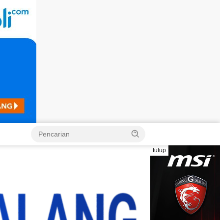
Langsung
ke
konten
tutup