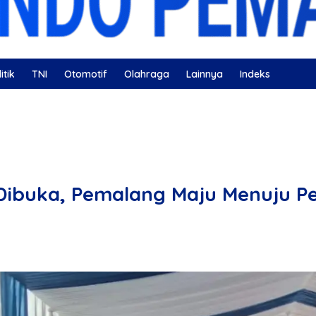
itik
TNI
Otomotif
Olahraga
Lainnya
Indeks
ahatan
Nissan
Bulutangkis
DKI Jakarta
Gerindra
Dibuka, Pemalang Maju Menuju P